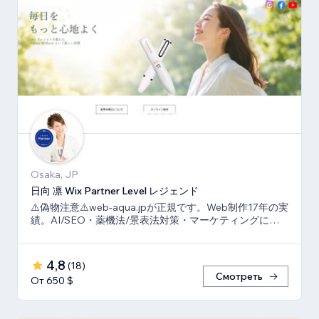
Osaka, JP
日向 凛 Wix Partner Level レジェンド
⚠️偽物注意⚠️web-aqua.jpが正規です。Web制作17年の実
績。AI/SEO・薬機法/景表法対策・マーケティングに強
いWix の専門家です。
4,8
(
18
)
Смотреть
От 650 $