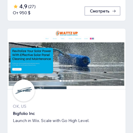
4,9
(
27
)
Смотреть
От 950 $
OK, US
Bigfolio Inc
Launch in Wix. Scale with Go High Level.