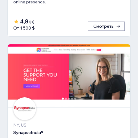
online presence.
4,8
(
5
)
Смотреть
От 1 500 $
NY, US
SynapseIndia®