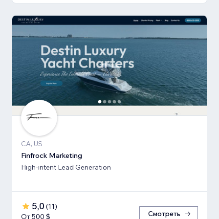
CA, US
Finfrock Marketing
High-intent Lead Generation
5,0
(
11
)
Смотреть
От 500 $