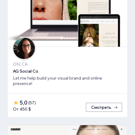
ON, CA
AG Social Co
Let me help build your visual brand and online
presence!
5,0
(
57
)
Смотреть
От 450 $