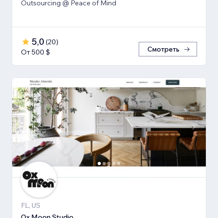
Outsourcing @ Peace of Mind
5,0
(
20
)
Смотреть
От 500 $
FL, US
Ox Moon Studio