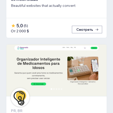
Beautiful websites that actually convert
5,0
(
5
)
Смотреть
От 2 000 $
PR, BR