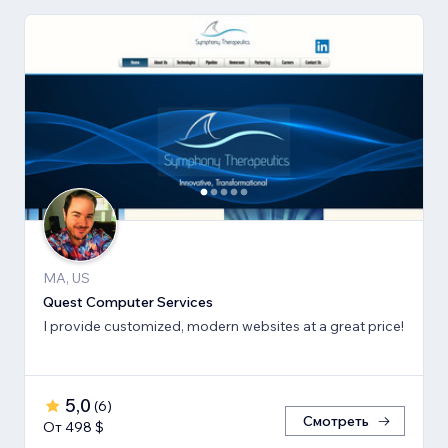
MA, US
Quest Computer Services
I provide customized, modern websites at a great price!
5,0
(
6
)
Смотреть
От 498 $