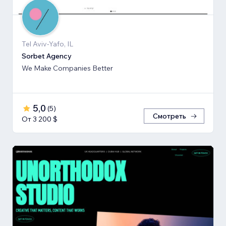
Tel Aviv-Yafo, IL
Sorbet Agency
We Make Companies Better
5,0
(
5
)
Смотреть
От 3 200 $