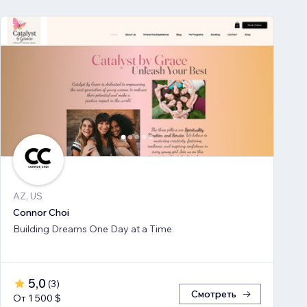
AZ, US
Connor Choi
Building Dreams One Day at a Time
5,0
(
3
)
Смотреть
От 1 500 $