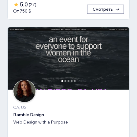
5,0
(
27
)
Смотреть
От 750 $
CA, US
Ramble Design
Web Design with a Purpose