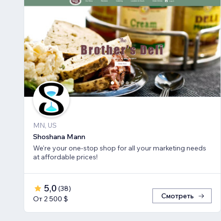
MN, US
Shoshana Mann
We're your one-stop shop for all your marketing needs
at affordable prices!
5,0
(
38
)
Смотреть
От 2 500 $