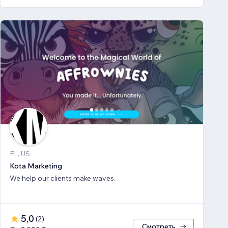
FL, US
Kota Marketing
We help our clients make waves.
5,0
(
2
)
Смотреть