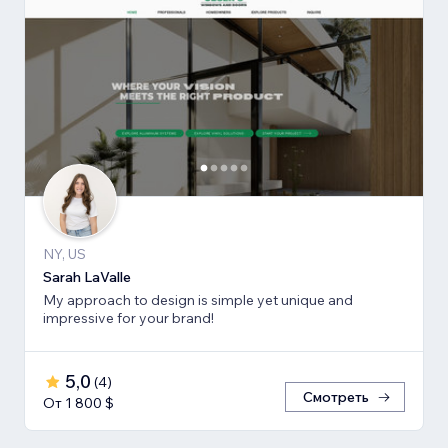
NY, US
Sarah LaValle
My approach to design is simple yet unique and
impressive for your brand!
5,0
(
4
)
Смотреть
От 1 800 $