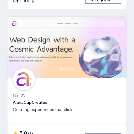
От 1 000 $
NY, US
AlanaCapCreates
Creating experiences that click
5,0
(
1
)