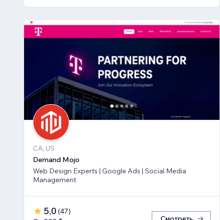
CA, US
Demand Mojo
Web Design Experts | Google Ads | Social Media
Management
5,0
(
47
)
Смотреть