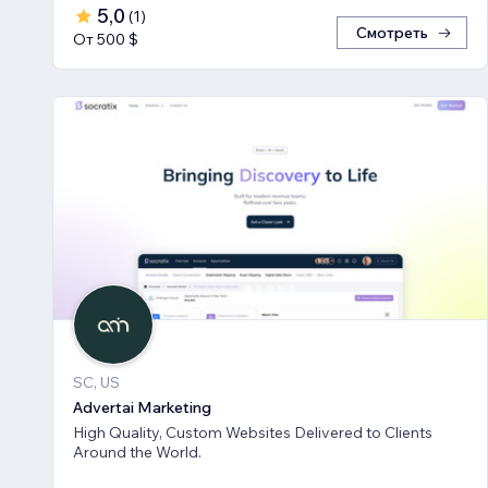
5,0
(
1
)
Смотреть
От 500 $
SC, US
Advertai Marketing
High Quality, Custom Websites Delivered to Clients
Around the World.