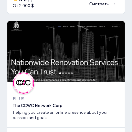
Смотреть
От 2 000 $
FL, US
The CCWC Network Corp
Helping you create an online presence about your
passion and goals.