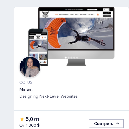
CO, US
Miriam
Designing Next-Level Websites.
5,0
(
11
)
Смотреть
От 1 000 $