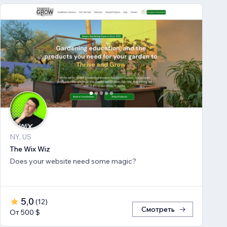
NY, US
The Wix Wiz
Does your website need some magic?
5,0
(
12
)
Смотреть
От 500 $