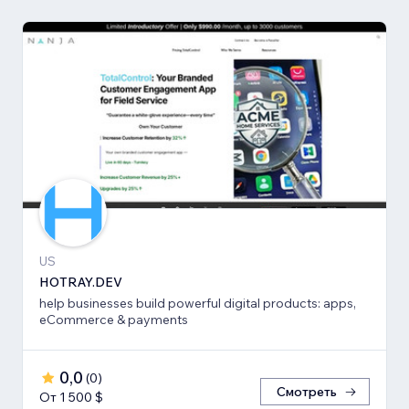
US
HOTRAY.DEV
help businesses build powerful digital products: apps,
eCommerce & payments
0,0
(
0
)
Смотреть
От 1 500 $