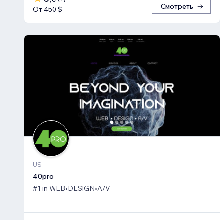
Смотреть
От 450 $
US
40pro
#1 in WEB•DESIGN•A/V