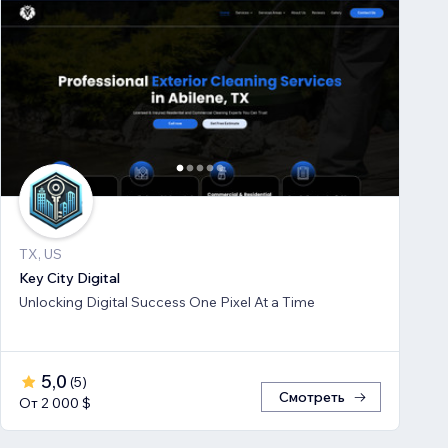
TX, US
Key City Digital
Unlocking Digital Success One Pixel At a Time
5,0
(
5
)
Смотреть
От 2 000 $