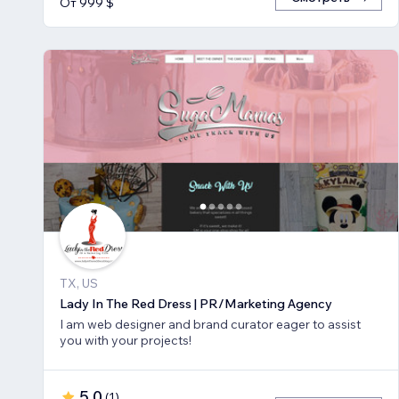
От 999 $
TX, US
Lady In The Red Dress | PR/Marketing Agency
I am web designer and brand curator eager to assist
you with your projects!
5,0
(
1
)