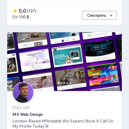
5,0
(
137
)
Смотреть
От 130 $
ENG, GB
MX Web Design
London-Based Affordable Wix Expert | Book A Call On
My Profile Today🚀