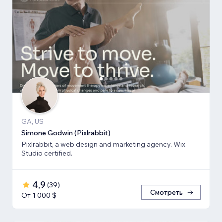
GA, US
Simone Godwin (Pixlrabbit)
Pixlrabbit, a web design and marketing agency. Wix
Studio certified.
4,9
(
39
)
Смотреть
От 1 000 $