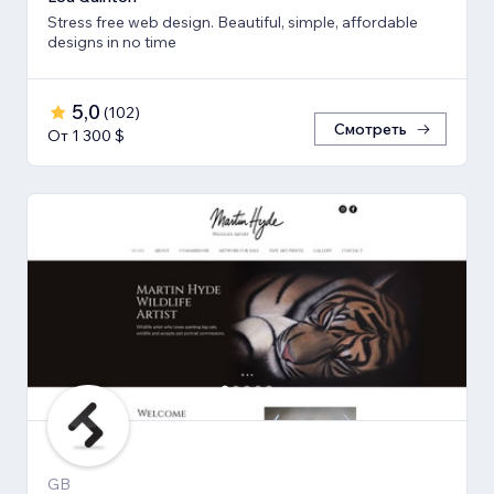
Stress free web design. Beautiful, simple, affordable
designs in no time
5,0
(
102
)
Смотреть
От 1 300 $
GB