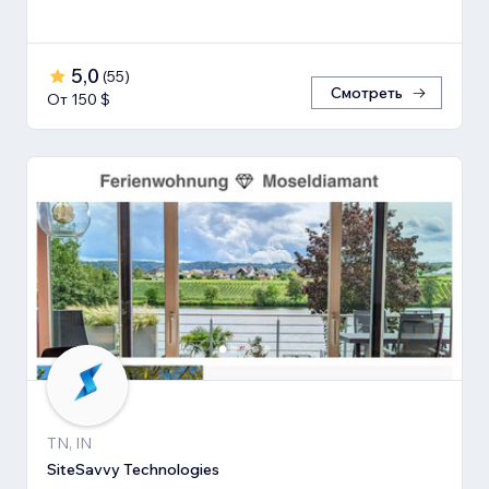
5,0
(
55
)
Смотреть
От 150 $
TN, IN
SiteSavvy Technologies