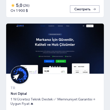
5,0
(
26
)
Смотреть
От 1 900 $
TR
Not Dijital
1 Yıl Ücretsiz Teknik Destek ✅ Memnuniyet Garantisi ⭐
Uygun Fiyat 🔥