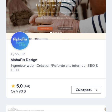
Lyon, FR
AlphaPix Design
Ingénieur web - Création/Refonte site internet - SEO &
GEO
5,0
(
44
)
Смотреть
От 990 $