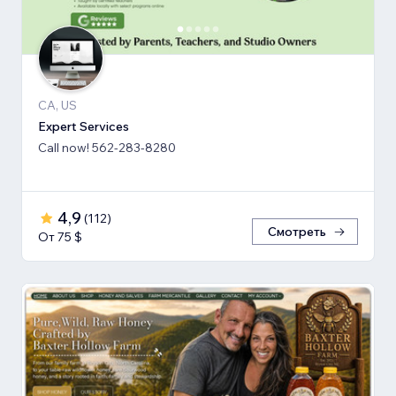
CA, US
Expert Services
Call now! 562-283-8280
4,9
(
112
)
Смотреть
От 75 $