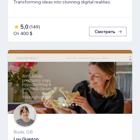
Transforming ideas into stunning digital realities.
5,0
(
149
)
Смотреть
От 400 $
Bude, GB
Lou Quinton