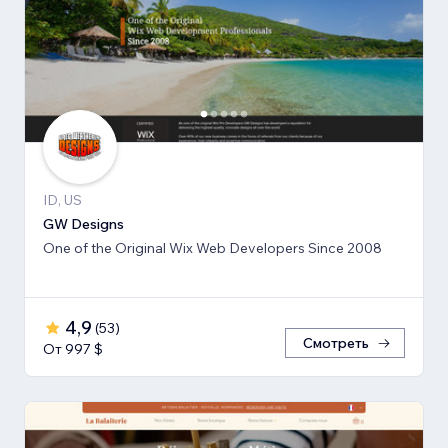
ID, US
GW Designs
One of the Original Wix Web Developers Since 2008
4,9
(
53
)
Смотреть
От 997 $