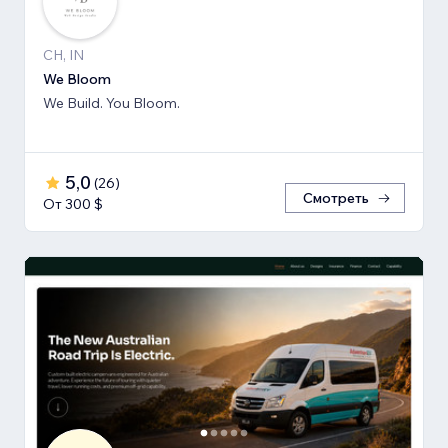
CH, IN
We Bloom
We Build. You Bloom.
5,0
(
26
)
Смотреть
От 300 $