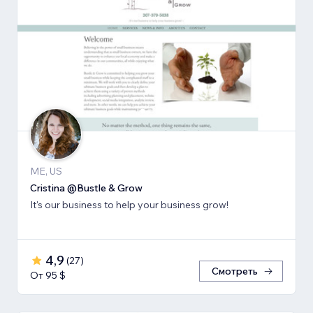
ME, US
Cristina @Bustle & Grow
It's our business to help your business grow!
4,9
(
27
)
Смотреть
От 95 $