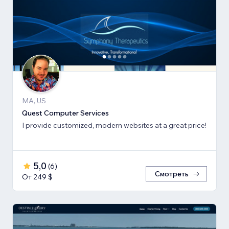
MA, US
Quest Computer Services
I provide customized, modern websites at a great price!
5,0
(
6
)
Смотреть
От 249 $