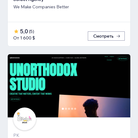
We Make Companies Better
5,0
(
5
)
Смотреть
От 1 600 $
PK