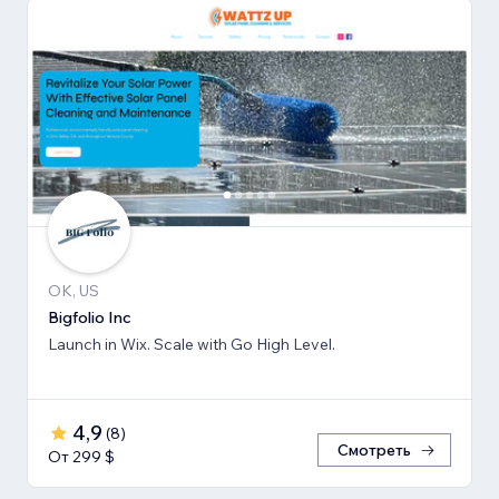
OK, US
Bigfolio Inc
Launch in Wix. Scale with Go High Level.
4,9
(
8
)
Смотреть
От 299 $