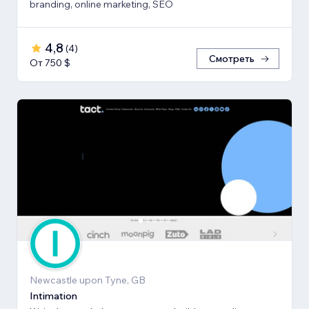
branding, online marketing, SEO
4,8
(
4
)
Смотреть
От 750 $
Newcastle upon Tyne, GB
Intimation