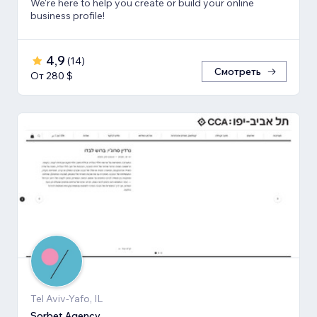
We're here to help you create or build your online
business profile!
4,9
(
14
)
Смотреть
От 280 $
Tel Aviv-Yafo, IL
Sorbet Agency