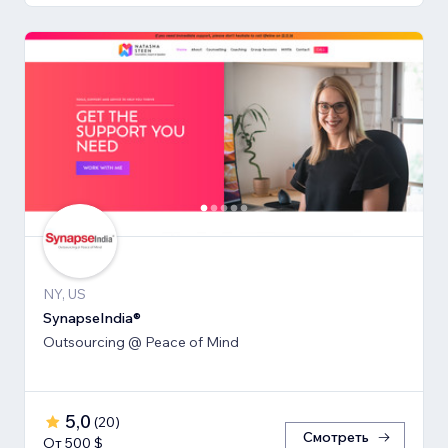
NY, US
SynapseIndia®
Outsourcing @ Peace of Mind
5,0
(
20
)
Смотреть
От 500 $