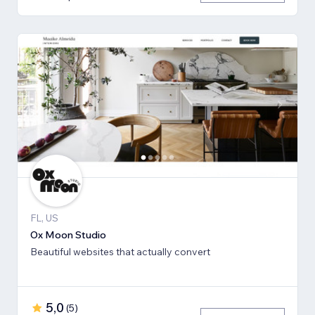
FL, US
Ox Moon Studio
Beautiful websites that actually convert
5,0
(
5
)