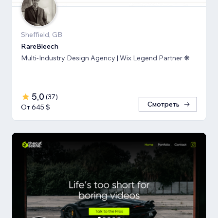
Sheffield, GB
RareBleech
Multi-Industry Design Agency | Wix Legend Partner ❋
5,0
(
37
)
Смотреть
От 645 $