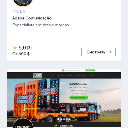
PR, BR
Ágape Comunicação
Especialista em sites e marcas
5,0
(
3
)
Смотреть
От 600 $