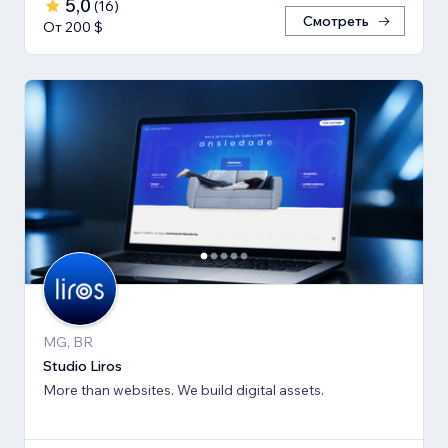
5,0
(
16
)
Смотреть
От 200 $
MG, BR
Studio Liros
More than websites. We build digital assets.