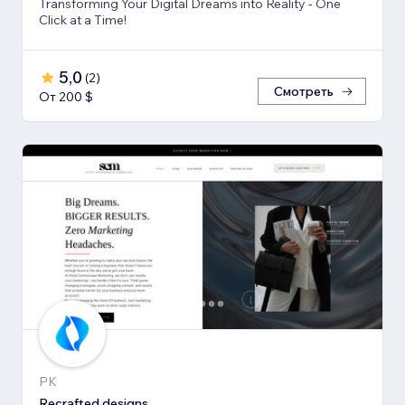
Transforming Your Digital Dreams into Reality - One
Click at a Time!
5,0
(
2
)
Смотреть
От 200 $
PK
Recrafted designs