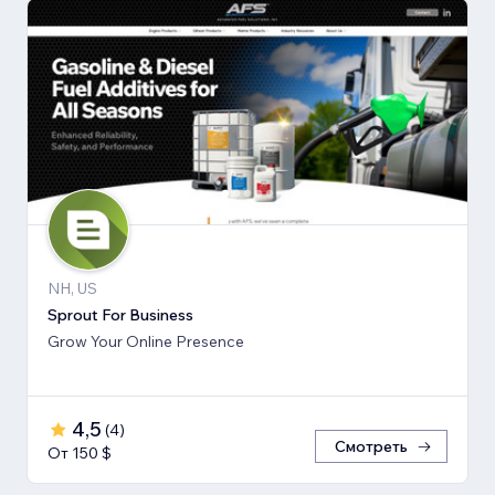
NH, US
Sprout For Business
Grow Your Online Presence
4,5
(
4
)
Смотреть
От 150 $