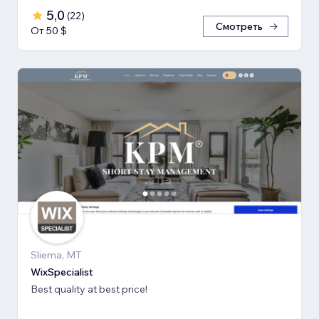
5,0
(
22
)
Смотреть
От 50 $
Sliema, MT
WixSpecialist
Best quality at best price!