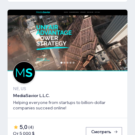
NE, US
MediaSavior L.L.C.
Helping everyone from startups to billion-dollar
companies succeed online!
5,0
(
4
)
Смотреть
От 5 000 $