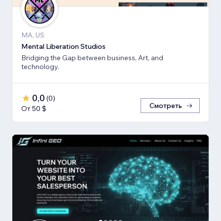
MA, US
Mental Liberation Studios
Bridging the Gap between business, Art, and
technology.
0,0
(
0
)
Смотреть
От 50 $