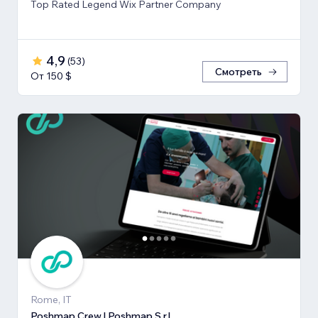
Top Rated Legend Wix Partner Company
4,9
(
53
)
Смотреть
От 150 $
Rome, IT
Poshmap Crew | Poshmap S.r.l.