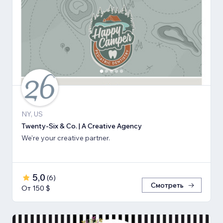
NY, US
Twenty-Six & Co. | A Creative Agency
We're your creative partner.
5,0
(
6
)
Смотреть
От 150 $