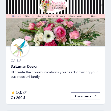
CA, US
Saltzman Design
I’ll create the communications you need, growing your
business brilliantly.
5,0
(
7
)
Смотреть
От 260 $