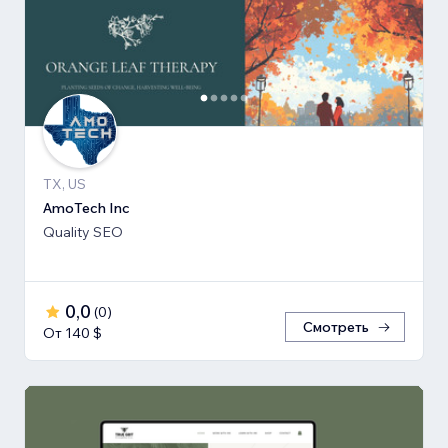
TX, US
AmoTech Inc
Quality SEO
0,0
(
0
)
Смотреть
От 140 $