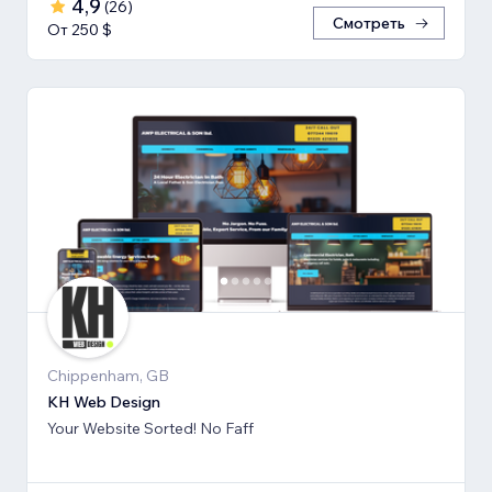
4,9
(
26
)
Смотреть
От 250 $
Chippenham, GB
KH Web Design
Your Website Sorted! No Faff