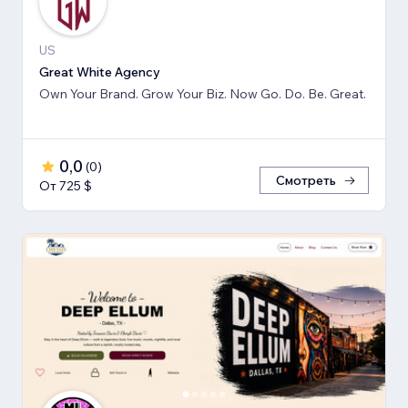
US
Great White Agency
Own Your Brand. Grow Your Biz. Now Go. Do. Be. Great.
0,0
(
0
)
Смотреть
От 725 $