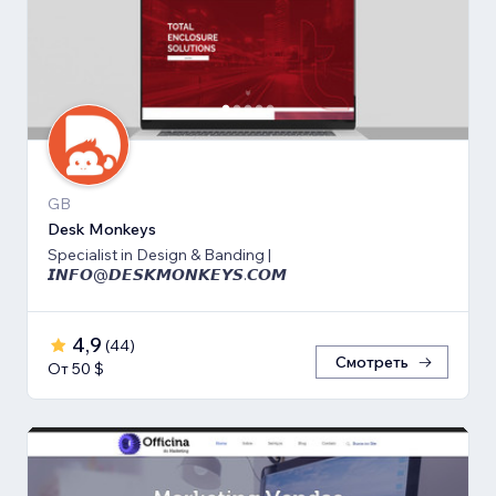
GB
Desk Monkeys
Specialist in Design & Banding |
𝙄𝙉𝙁𝙊@𝘿𝙀𝙎𝙆𝙈𝙊𝙉𝙆𝙀𝙔𝙎.𝘾𝙊𝙈
4,9
(
44
)
Смотреть
От 50 $