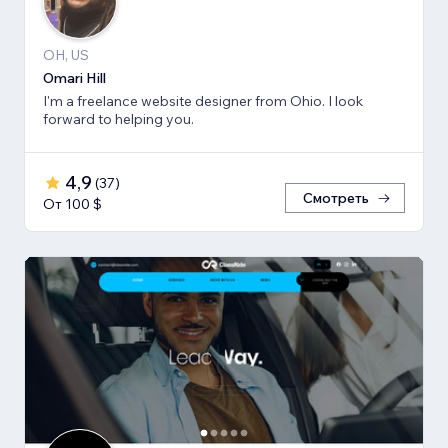
OH, US
Omari Hill
I'm a freelance website designer from Ohio. I look
forward to helping you.
4,9
(
37
)
Смотреть
От 100 $