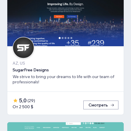
AZ, US
SugarFree Designs
We strive to bring your dreams to life with our team of
professionals!
5,0
(
29
)
Смотреть
От 2 500 $