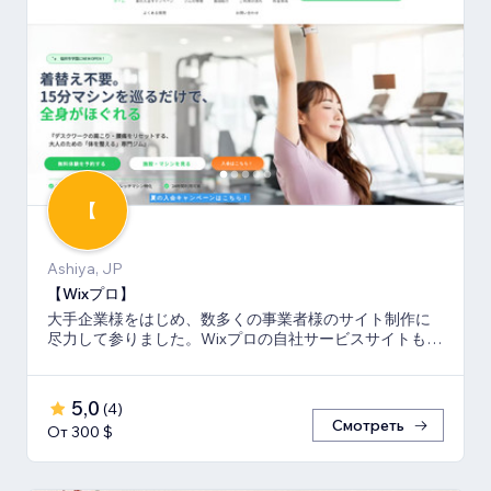
【
Ashiya, JP
【Wixプロ】
大手企業様をはじめ、数多くの事業者様のサイト制作に
尽力して参りました。Wixプロの自社サービスサイトも多
数キーワードでSEO1位を獲得。
5,0
(
4
)
Смотреть
От 300 $