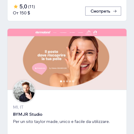
5,0
(
11
)
Смотреть
От 150 $
MI, IT
BYMJR Studio
Per un sito taylor made, unico e facile da utilizzare.