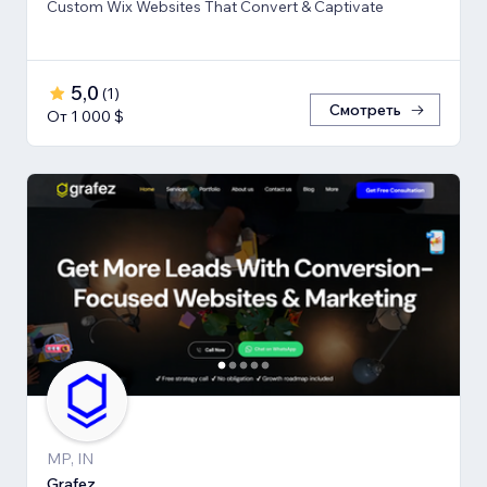
Custom Wix Websites That Convert & Captivate
5,0
(
1
)
Смотреть
От 1 000 $
MP, IN
Grafez