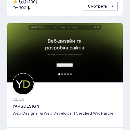
5,0
(
100
)
Смотреть
От 300 $
32, UA
YARSDESIGN
Web Designer & Web Developer | Certified Wix Partner