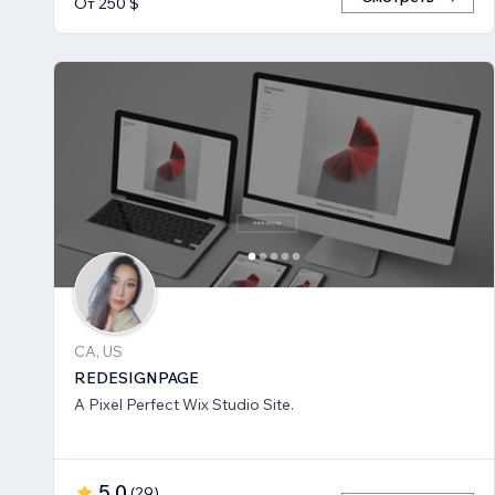
От 250 $
CA, US
REDESIGNPAGE
A Pixel Perfect Wix Studio Site.
5,0
(
29
)