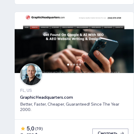
FL, US
GraphicHeadquarters.com
Better, Faster, Cheaper, Guaranteed! Since The Year
2000.
5,0
(
19
)
Смотреть