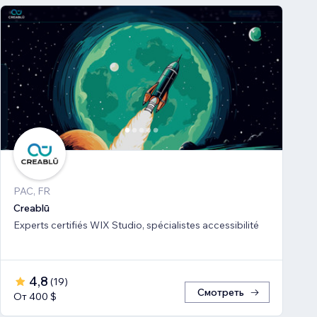
PAC, FR
Creablū
Experts certifiés WIX Studio, spécialistes accessibilité
4,8
(
19
)
Смотреть
От 400 $