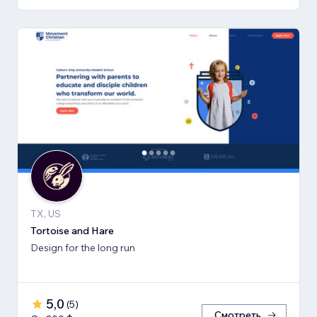
TX, US
Tortoise and Hare
Design for the long run
5,0
(
5
)
Смотреть