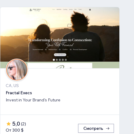
CA, US
Fractal Execs
Invest in Your Brand's Future
5,0
(
2
)
Смотреть
От 300 $