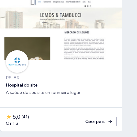
RS, BR
Hospital do site
A saúde do seu site em primeiro lugar
5,0
(
41
)
Смотреть
От 1 $