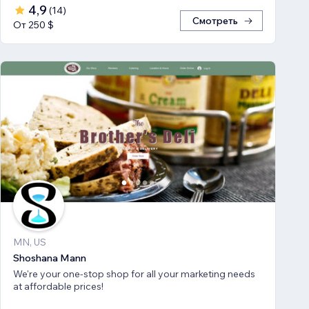
4,9
(
14
)
Смотреть
От 250 $
MN, US
Shoshana Mann
We're your one-stop shop for all your marketing needs
at affordable prices!