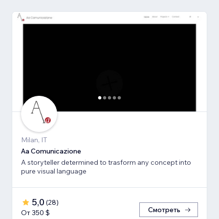
Milan, IT
Aa Comunicazione
A storyteller determined to trasform any concept into
pure visual language
5,0
(
28
)
Смотреть
От 350 $