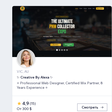
VIC, AU
✨ Creative By Alexa ✨
⭐ Professional Web Designer, Certified Wix Partner, 8
Years Experience ⭐
4,9
(
15
)
Смотреть
От 300 $