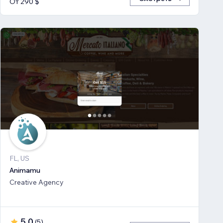
От 290 $
FL, US
Animamu
Creative Agency
5,0
(
5
)