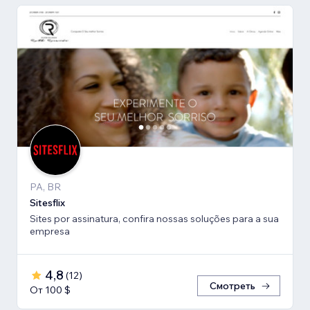
PA, BR
Sitesflix
Sites por assinatura, confira nossas soluções para a sua
empresa
4,8
(
12
)
Смотреть
От 100 $