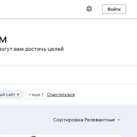
Войти
ом
огут вам достичь целей
ый сайт
+ еще 1
Очистить все
Сортировка
Релевантные