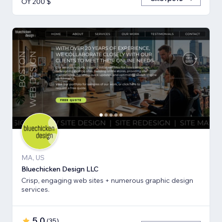
От 200 $
MA, US
Bluechicken Design LLC
Crisp, engaging web sites + numerous graphic design
services.
5,0
(
35
)