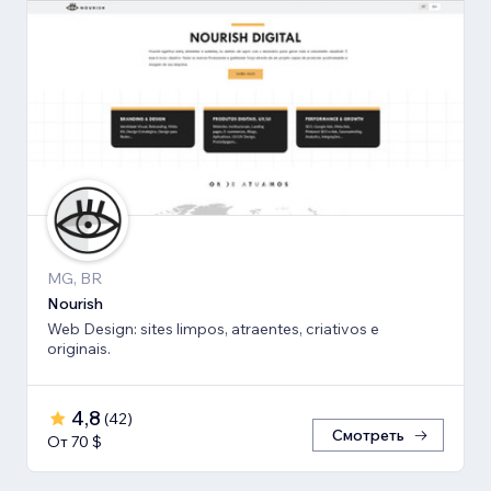
MG, BR
Nourish
Web Design: sites limpos, atraentes, criativos e
originais.
4,8
(
42
)
Смотреть
От 70 $