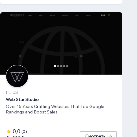
FL, US
Web Star Studio
Over 15 Years Crafting Websites That Top Google
Rankings and Boost Sales.
0,0
(
0
)
Смотреть