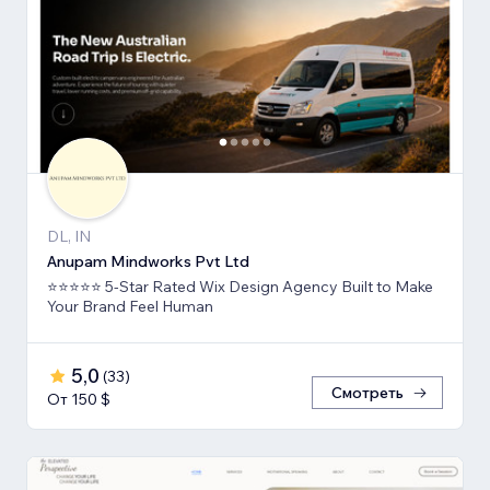
DL, IN
Anupam Mindworks Pvt Ltd
⭐⭐⭐⭐⭐ 5-Star Rated Wix Design Agency Built to Make
Your Brand Feel Human
5,0
(
33
)
Смотреть
От 150 $