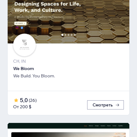
CH, IN
We Bloom
We Build. You Bloom.
5,0
(
26
)
Смотреть
От 200 $