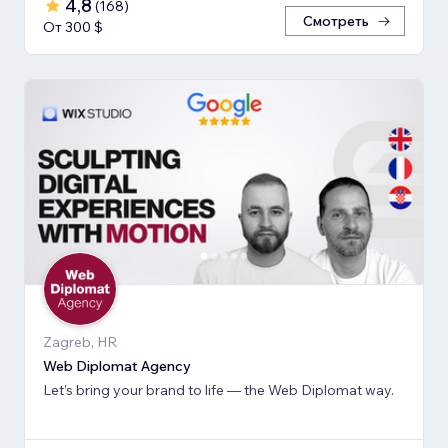
4,8
(
168
)
Смотреть
От 300 $
Zagreb, HR
Web Diplomat Agency
Let’s bring your brand to life — the Web Diplomat way.