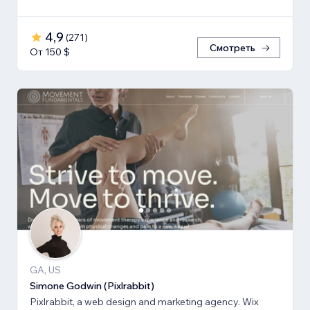
4,9
(
271
)
Смотреть
От 150 $
GA, US
Simone Godwin (Pixlrabbit)
Pixlrabbit, a web design and marketing agency. Wix