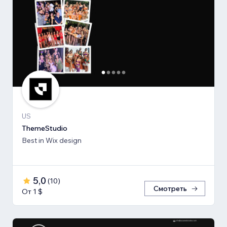
US
ThemeStudio
Best in Wix design
5,0
(
10
)
Смотреть
От 1 $