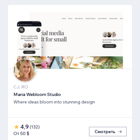
CJ, RO
Maria Webloom Studio
Where ideas bloom into stunning design
4,9
(
132
)
Смотреть
От 50 $