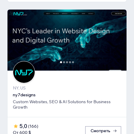
NY, US
ny7designs
Custom Websites, SEO & AI Solutions for Business
Growth
5,0
(
166
)
Смотреть
От 600 $