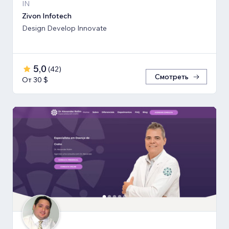
IN
Zivon Infotech
Design Develop Innovate
5,0
(
42
)
Смотреть
От 30 $