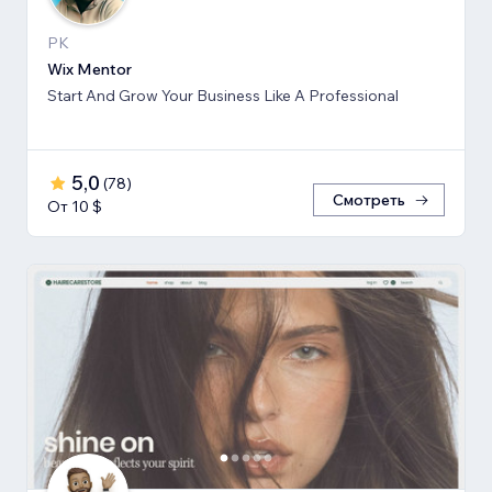
PK
Wix Mentor
Start And Grow Your Business Like A Professional
5,0
(
78
)
Смотреть
От 10 $