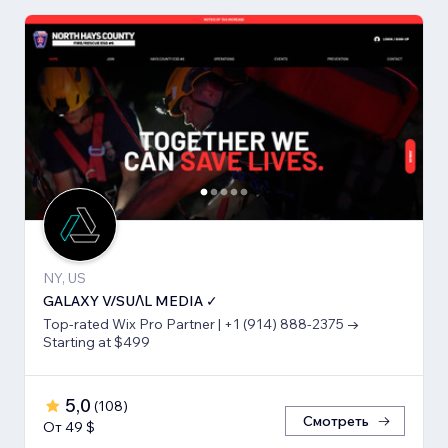
NY, US
GALAXY V/SUΛL MEDIA ✓
Top-rated Wix Pro Partner | +1 (914) 888-2375 →
Starting at $499
5,0
(
108
)
Смотреть
От 49 $