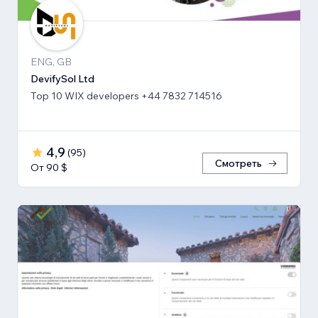
ENG, GB
DevifySol Ltd
Top 10 WIX developers +44 7832 714516
4,9
(
95
)
Смотреть
От 90 $