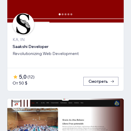
KA, IN
Saakshi Developer
Revolutionizing Web Development
5,0
(
12
)
Смотреть
От 50 $