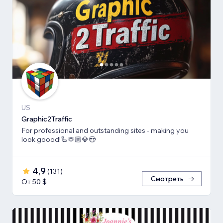
US
Graphic2Traffic
For professional and outstanding sites - making you
look goood!🦾🫶🏼💎😍
4,9
(
131
)
Смотреть
От 50 $