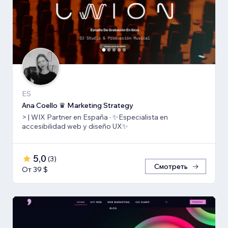
ES
Ana Coello ♛ Marketing Strategy
> | WIX Partner en España · ✨Especialista en
accesibilidad web y diseño UX✨
5,0
(
3
)
Смотреть
От 39 $