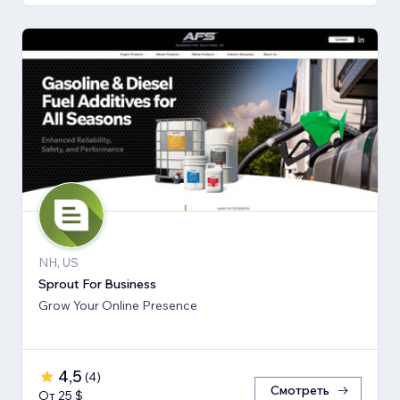
NH, US
Sprout For Business
Grow Your Online Presence
4,5
(
4
)
Смотреть
От 25 $