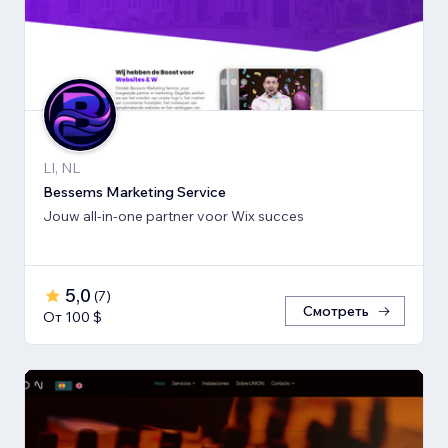
LI, NL
Bessems Marketing Service
Jouw all-in-one partner voor Wix succes
5,0
(
7
)
Смотреть
От 100 $