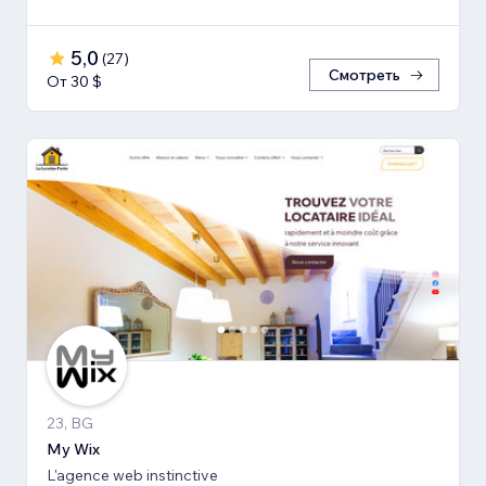
5,0
(
27
)
Смотреть
От 30 $
23, BG
My Wix
L'agence web instinctive