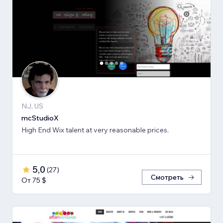
NJ, US
mcStudioX
High End Wix talent at very reasonable prices.
5,0
(
27
)
Смотреть
От 75 $