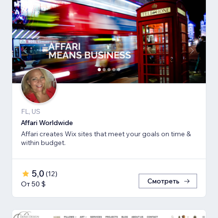
FL, US
Affari Worldwide
Affari creates Wix sites that meet your goals on time &
within budget.
5,0
(
12
)
Смотреть
От 50 $