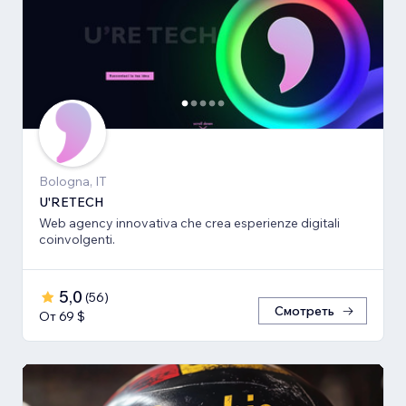
Bologna, IT
U'RETECH
Web agency innovativa che crea esperienze digitali
coinvolgenti.
5,0
(
56
)
Смотреть
От 69 $