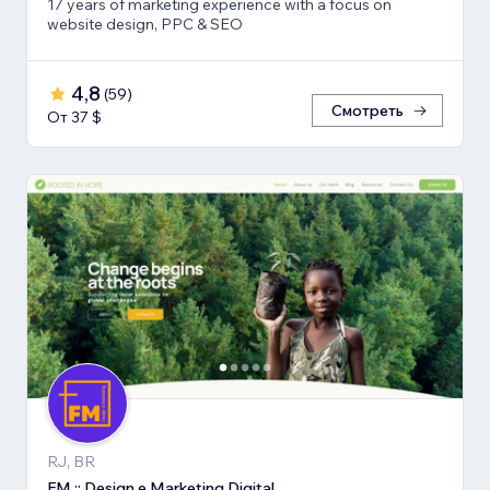
17 years of marketing experience with a focus on
website design, PPC & SEO
4,8
(
59
)
Смотреть
От 37 $
RJ, BR
FM :: Design e Marketing Digital