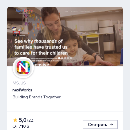
MS, US
nexiWorks
Building Brands Together
5,0
(
22
)
Смотреть
От 710 $