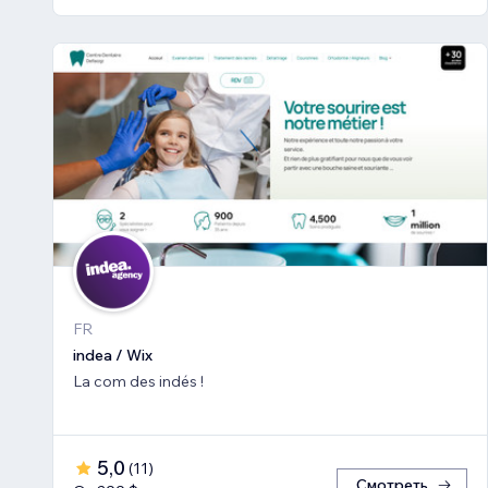
FR
indea / Wix
La com des indés !
5,0
(
11
)
Смотреть