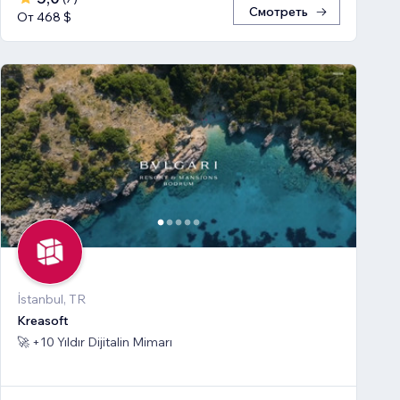
Смотреть
От 468 $
İstanbul, TR
Kreasoft
🚀 +10 Yıldır Dijitalin Mimarı