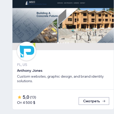
FL, US
Anthony Jones
Custom websites, graphic design, and brand identity
solutions.
5,0
(
13
)
Смотреть
От 4 500 $