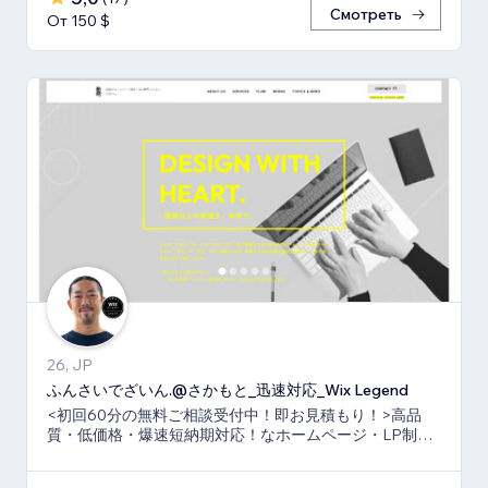
Смотреть
От 150 $
26, JP
ふんさいでざいん.@さかもと_迅速対応_Wix Legend
<初回60分の無料ご相談受付中！即お見積もり！>高品
質・低価格・爆速短納期対応！なホームページ・LP制作
ならお任せ下さい！真心いっぱいで向き合います！