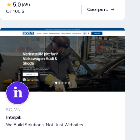
5,0
(
65
)
Смотреть
От 100 $
SG, VN
Intelpik
We Build Solutions, Not Just Websites