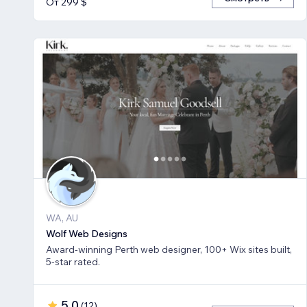
От 299 $
WA, AU
Wolf Web Designs
Award-winning Perth web designer, 100+ Wix sites built,
5-star rated.
5,0
(
12
)