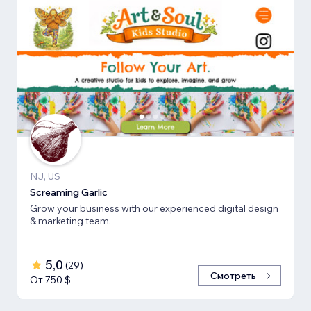
NJ, US
Screaming Garlic
Grow your business with our experienced digital design
& marketing team.
5,0
(
29
)
Смотреть
От 750 $