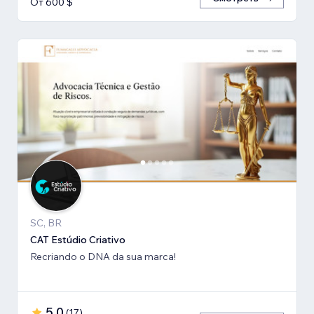
От 600 $
SC, BR
CAT Estúdio Criativo
Recriando o DNA da sua marca!
5,0
(
17
)