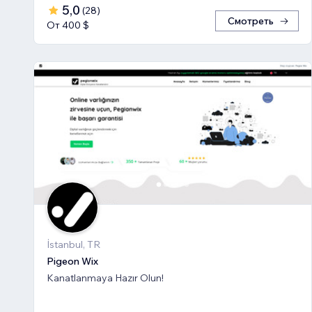
5,0
(
28
)
Смотреть
От 400 $
İstanbul, TR
Pigeon Wix
Kanatlanmaya Hazır Olun!