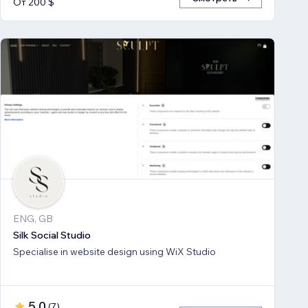
От 200 $
ENG, GB
Silk Social Studio
Specialise in website design using WiX Studio
5,0
(
7
)