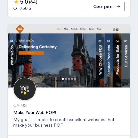
5,0
(
64
)
Смотреть
От 750 $
CA, US
Make Your Web POP!
My goal is simple: to create excellent websites that
make your business POP