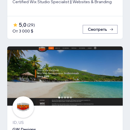
Certified Wix Studio Specialist || Websites & Branding
5,0
(
29
)
Смотреть
От 3 000 $
ID, US
GW Designs