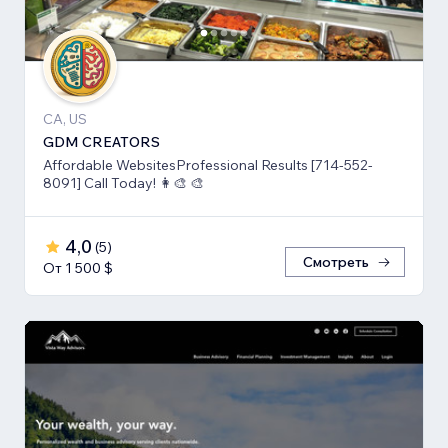
CA, US
GDM CREATORS
Affordable WebsitesProfessional Results [714-552-
8091] Call Today! 👩‍🎨 🎨
4,0
(
5
)
Смотреть
От 1 500 $