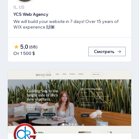
IL, US
YCS Web Agency
We will build your website in 7 days! Over 15 years of
WIX experience 🙌🏾
5,0
(
68
)
Смотреть
От 1 500 $