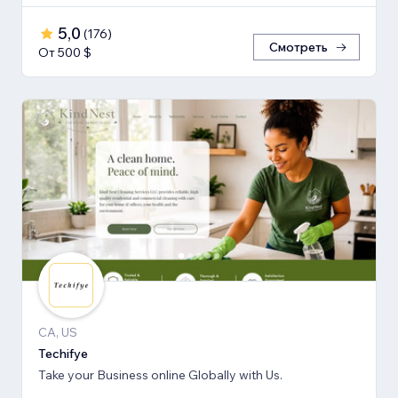
5,0
(
176
)
Смотреть
От 500 $
CA, US
Techifye
Take your Business online Globally with Us.