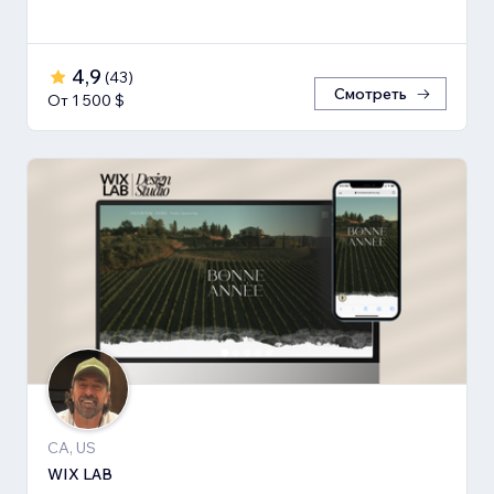
4,9
(
43
)
Смотреть
От 1 500 $
CA, US
WIX LAB