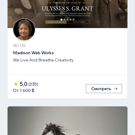
WI, US
Madison Web Works
We Live And Breathe Creativity
5,0
(
235
)
Смотреть
От 1 600 $