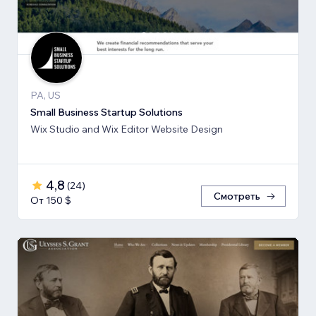
PA, US
Small Business Startup Solutions
Wix Studio and Wix Editor Website Design
4,8
(
24
)
Смотреть
От 150 $