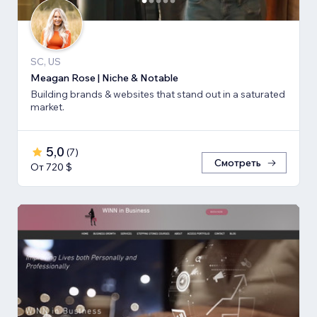
SC, US
Meagan Rose | Niche & Notable
Building brands & websites that stand out in a saturated
market.
5,0
(
7
)
Смотреть
От 720 $