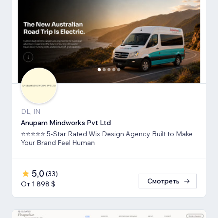
DL, IN
Anupam Mindworks Pvt Ltd
⭐⭐⭐⭐⭐ 5-Star Rated Wix Design Agency Built to Make
Your Brand Feel Human
5,0
(
33
)
Смотреть
От 1 898 $