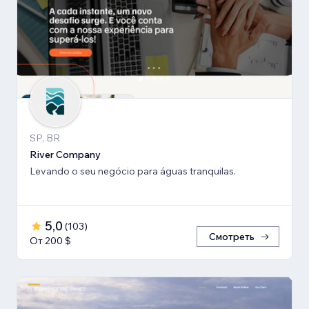
SP, BR
River Company
Levando o seu negócio para águas tranquilas.
5,0
(
103
)
Смотреть
От 200 $