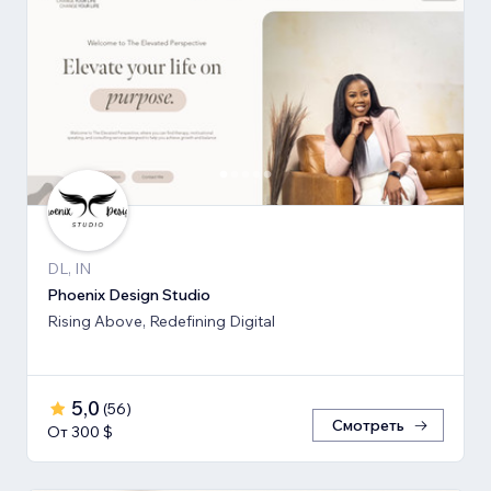
DL, IN
Phoenix Design Studio
Rising Above, Redefining Digital
5,0
(
56
)
Смотреть
От 300 $