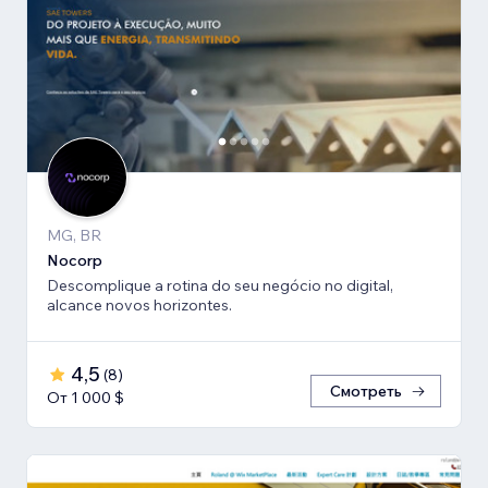
MG, BR
Nocorp
Descomplique a rotina do seu negócio no digital,
alcance novos horizontes.
4,5
(
8
)
Смотреть
От 1 000 $