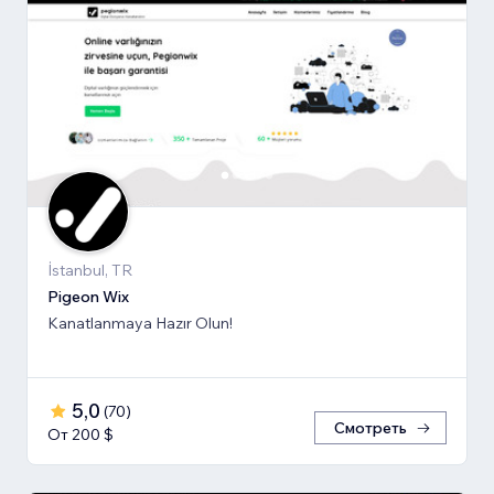
İstanbul, TR
Pigeon Wix
Kanatlanmaya Hazır Olun!
5,0
(
70
)
Смотреть
От 200 $