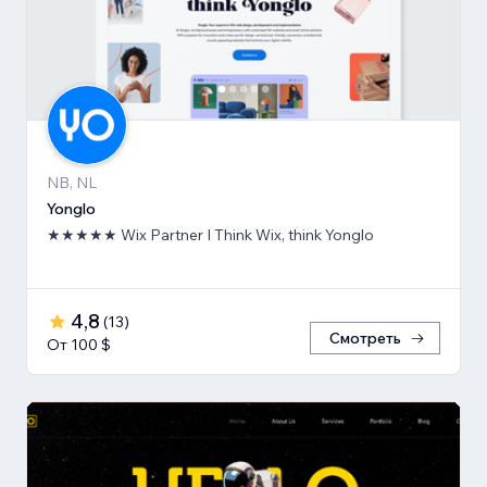
NB, NL
Yonglo
★★★★★ Wix Partner I Think Wix, think Yonglo
4,8
(
13
)
Смотреть
От 100 $