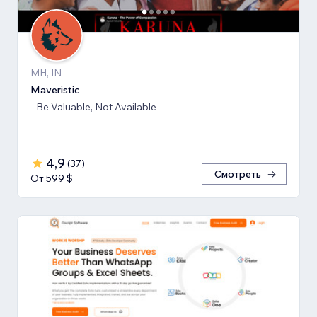
MH, IN
Maveristic
- Be Valuable, Not Available
4,9
(
37
)
Смотреть
От 599 $