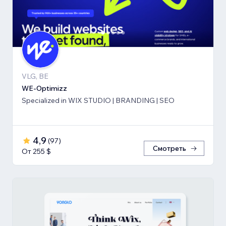
VLG, BE
WE-Optimizz
Specialized in WIX STUDIO | BRANDING | SEO
4,9
(
97
)
Смотреть
От 255 $