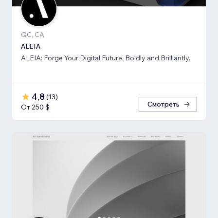
QC, CA
ALEIA
ALEIA: Forge Your Digital Future, Boldly and Brilliantly.
4,8
(
13
)
Смотреть
От 250 $