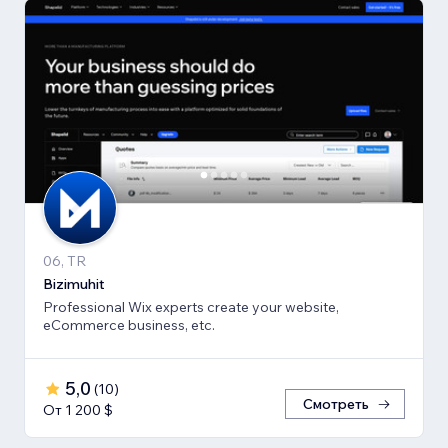
06, TR
Bizimuhit
Professional Wix experts create your website,
eCommerce business, etc.
5,0
(
10
)
Смотреть
От 1 200 $