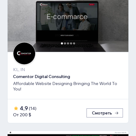
KL, IN
Comentor Digital Consulting
Affordable Website Designing Bringing The World To
You!
4,9
(
14
)
Смотреть
От 200 $