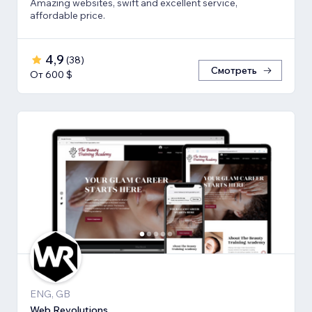
Amazing websites, swift and excellent service,
affordable price.
4,9
(
38
)
Смотреть
От 600 $
ENG, GB
Web Revolutions