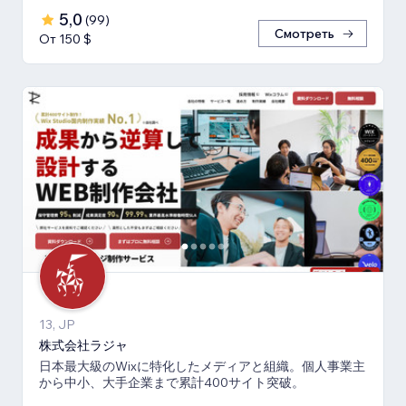
5,0
(
99
)
Смотреть
От 150 $
13, JP
株式会社ラジャ
日本最大級のWixに特化したメディアと組織。個人事業主
から中小、大手企業まで累計400サイト突破。