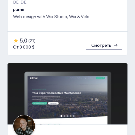
BE, DE
parnii
Web design with Wix Studio, Wix & Velo
5,0
(
21
)
Смотреть
От 3 000 $