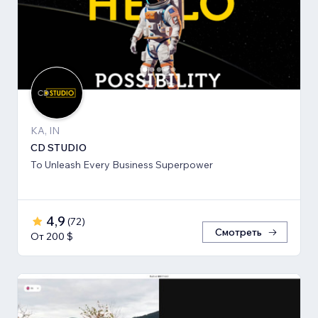
KA, IN
CD STUDIO
To Unleash Every Business Superpower
4,9
(
72
)
Смотреть
От 200 $