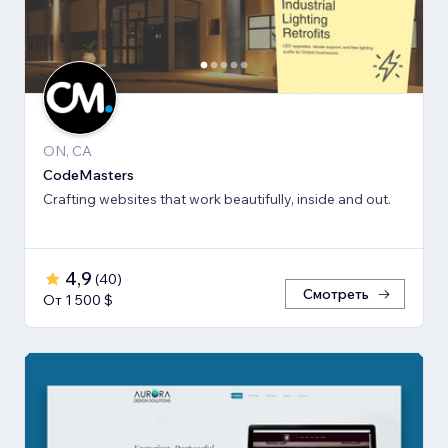
ON, CA
CodeMasters
Crafting websites that work beautifully, inside and out.
4,9
(
40
)
Смотреть
От 1 500 $