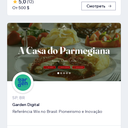
5,0
(
12
)
Смотреть
От 500 $
SP, BR
Garden Digital
Referência Wix no Brasil: Pioneirismo e Inovação