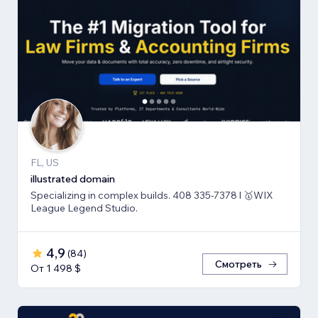
FL, US
illustrated domain
Specializing in complex builds. 408 335-7378 l 🥇WIX
League Legend Studio.
4,9
(
84
)
Смотреть
От 1 498 $