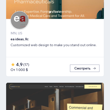
MN, US
ea ideas, llc
Customized web design to make you stand out online.
4,9
(
17
)
Смотреть
От 1 000 $