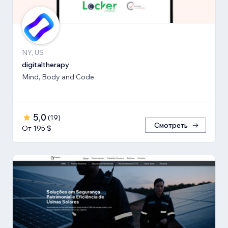
NY, US
digitaltherapy
Mind, Body and Code
5,0
(
19
)
Смотреть
От 195 $