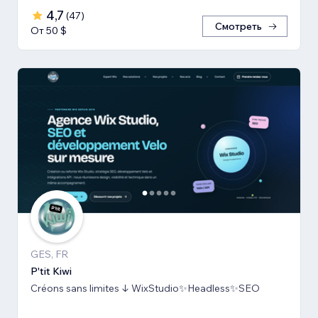
4,7
(
47
)
Смотреть
От 50 $
GES, FR
P'tit Kiwi
Créons sans limites ↓ WixStudio✨Headless✨SEO