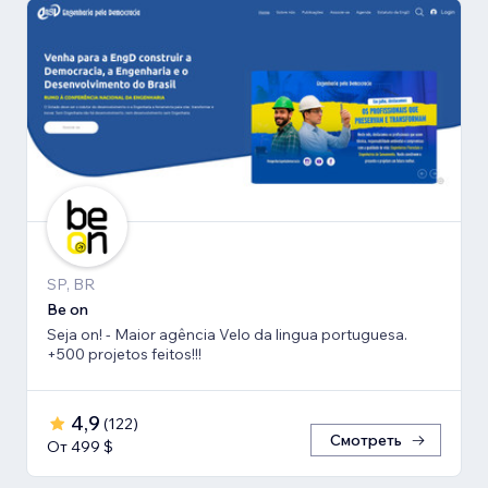
SP, BR
Be on
Seja on! - Maior agência Velo da lingua portuguesa.
+500 projetos feitos!!!
4,9
(
122
)
Смотреть
От 499 $