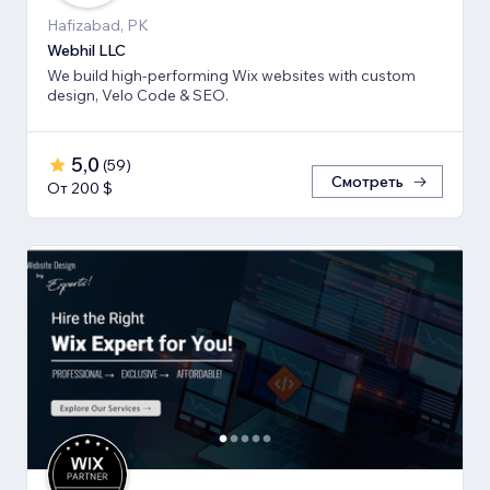
Hafizabad, PK
Webhil LLC
We build high-performing Wix websites with custom
design, Velo Code & SEO.
5,0
(
59
)
Смотреть
От 200 $