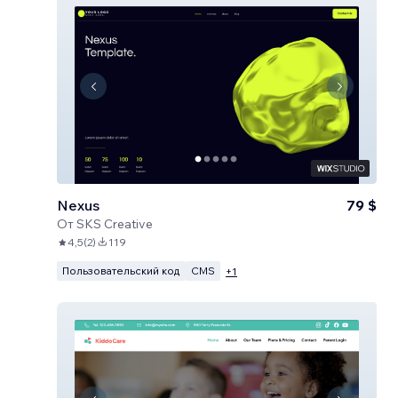
Nexus
79 $
От
SKS Creative
4,5
(
2
)
119
Пользовательский код
CMS
+
1