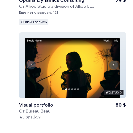
Optima Dynamics Consulting
79 $
От
Allioo Studio a division of Allioo LLC
Еще нет отзывов
121
Онлайн-запись
Visual portfolio
80 $
От
Bureau Beau
5,0
(
1
)
59