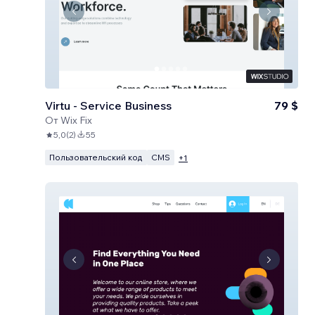
Virtu - Service Business
79 $
От
Wix Fix
5,0
(
2
)
55
Пользовательский код
CMS
+
1