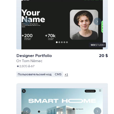
Designer Portfolio
20 $
От
Tom Němec
2,0
(
1
)
67
Пользовательский код
CMS
+
1