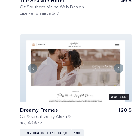
The Seaside Hotel
49 $
От
Southern Maine Web Design
Еще нет отзывов
17
Dreamy Frames
120 $
От
✨ Creative By Alexa ✨
2,0
(
2
)
47
Пользовательский раздел
Блог
+
1