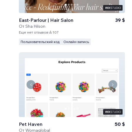
East-Parlour | Hair Salon
39 $
От
Sha Hilson
Еще нет отзывов
107
Пользовательский код
Онлайн-запись
Pet Haven
50 $
От
Womaglobal