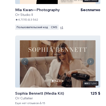
Mia Kwan—Photography
Бесплатно
От
Studio Il
4,7
(
15
)
3 562
Пользовательский код
CMS
+
1
Sophia Bennett (Media Kit)
125 $
От
Cultelier
Еще нет отзывов
15