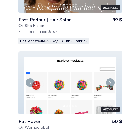
East-Parlour | Hair Salon
39 $
От
Sha Hilson
Еще нет отзывов
107
Пользовательский код
Онлайн-запись
Pet Haven
50 $
От
Womaglobal