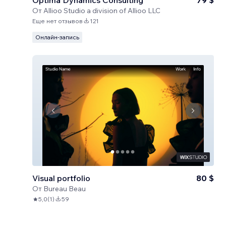
Optima Dynamics Consulting
79 $
От
Allioo Studio a division of Allioo LLC
Еще нет отзывов
121
Онлайн-запись
Visual portfolio
80 $
От
Bureau Beau
5,0
(
1
)
59