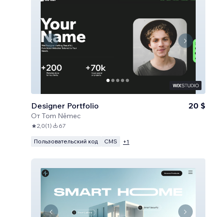
Designer Portfolio
20 $
От
Tom Němec
2,0
(
1
)
67
Пользовательский код
CMS
+
1