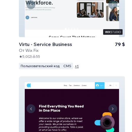
Virtu - Service Business
79 $
От
Wix Fix
5,0
(
2
)
55
Пользовательский код
CMS
+
1