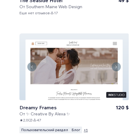
The Seaside Hotel
49 $
От
Southern Maine Web Design
Еще нет отзывов
17
Dreamy Frames
120 $
От
✨ Creative By Alexa ✨
2,0
(
2
)
47
Пользовательский раздел
Блог
+
1