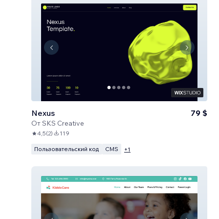
Nexus
79 $
От
SKS Creative
4,5
(
2
)
119
Пользовательский код
CMS
+
1