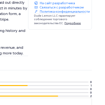
d out directly
На сайт разработчика
Связаться с разработчиком
ct in minutes by
Политика конфиденциальности
tion form, a
Dude Lemon LLC гарантирует
tripe.
соблюдение торгового
законодательства ЕС.
Подробнее
ng history and
g revenue, and
ng more today.
0
1
0
0
2