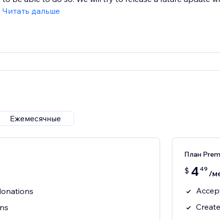
Читать дальше
Ежемесячные
План Pre
4
49
$
/м
Accept
donations
Create
ons