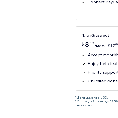
Connect PayPal
План Grassroot
8
99
$
9
/мес.
$
17
Accept monthl
Enjoy beta fea
Priority suppo
Unlimited dona
* Цена указана в USD.
* Скидка действует до 23:
измениться.