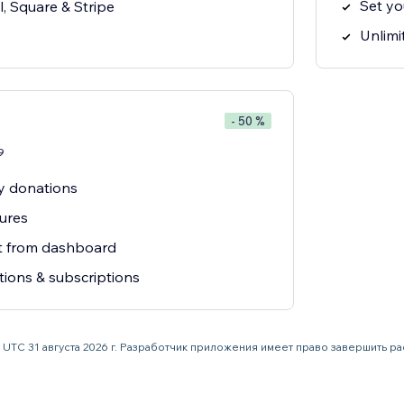
Set y
, Square & Stripe
Unlimi
- 50 %
9
y donations
tures
rt from dashboard
tions & subscriptions
59 UTC 31 августа 2026 г. Разработчик приложения имеет право завершить 