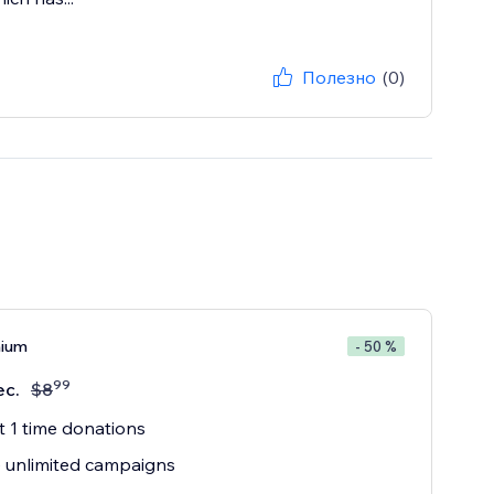
Полезно
(0)
mium
- 50 %
99
ес.
$
8
 1 time donations
 unlimited campaigns