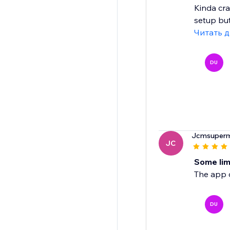
Kinda cra
setup but 
Читать 
DU
Jcmsuper
JC
Some lim
The app 
DU