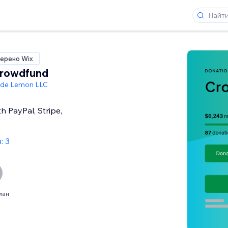
ерено Wix
Crowdfund
de Lemon LLC
h PayPal, Stripe,
: 3
лан