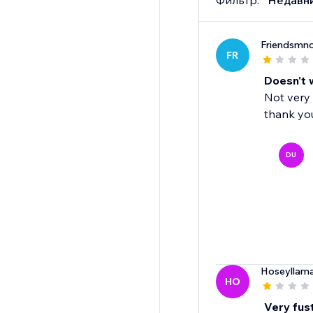
Фильтр:
Недавн
Friendsmn
FR
Doesn't 
Not very 
thank yo
DU
Hoseyllam
HO
Very fus