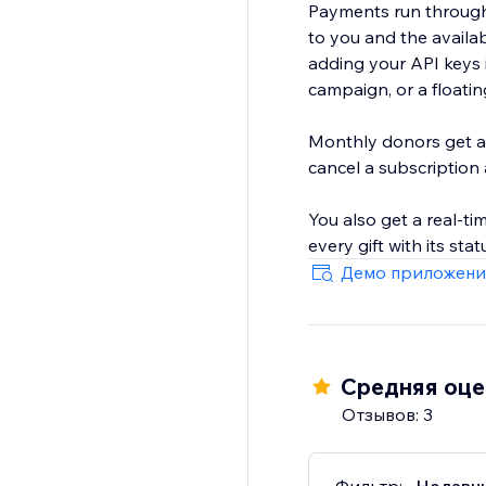
Payments run through 
to you and the availa
adding your API keys 
campaign, or a floati
Monthly donors get a
cancel a subscription
You also get a real-ti
every gift with its st
Демо приложени
Средняя оцен
Отзывов: 3