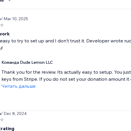
ие
o
/ Mar 10, 2025
work
easy to try to set up and I don't trust it. Developer wrote 
u!
Команда Dude Lemon LLC
Thank you for the review. Its actually easy to setup. You ju
keys from Stripe. If you do not set your donation amount it d
Читать дальше
a
/ Dec 8, 2024
trating