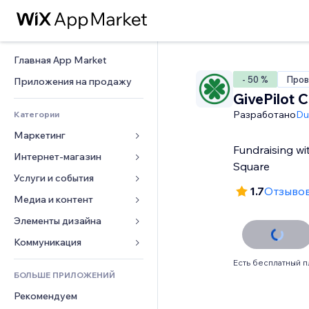
Главная App Market
- 50 %
Пров
Приложения на продажу
GivePilot 
Разработано
Du
Категории
Маркетинг
Fundraising wit
Интернет-магазин
Реклама
Square
Моб. версия
Услуги и события
Приложения для магазинов
1.7
Отзывов
Веб-аналитика
Доставка
Медиа и контент
Отели
Соцсети
Кнопки продаж
События
Элементы дизайна
Галерея
SEO
Онлайн-курсы
Рестораны
Музыка
Карты и навигация
Коммуникация 
Вовлеченность
Печать по требованию
Недвижимость
Подкасты
Конфиденциальность и 
Формы
Есть бесплатный п
безопасность
Списки сайтов
Бухгалтерский учет
БОЛЬШЕ ПРИЛОЖЕНИЙ
Онлайн-запись
Фотография
Блог
Часы
Эл. почта
Купоны и лояльность
Рекомендуем
Видео
Опросы