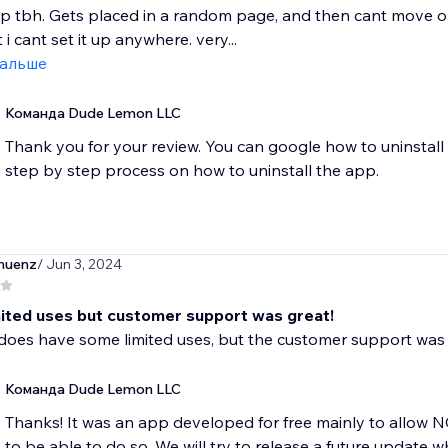
p tbh. Gets placed in a random page, and then cant move or 
i cant set it up anywhere. very...
дальше
Команда Dude Lemon LLC
Thank you for your review. You can google how to uninstall
step by step process on how to uninstall the app.
muenz
/ Jun 3, 2024
ited uses but customer support was great!
does have some limited uses, but the customer support was 
Команда Dude Lemon LLC
Thanks! It was an app developed for free mainly to allow 
to be able to do so. We will try to release a future update wh