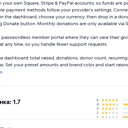
your own Square, Stripe & PayPal accounts, so funds are pai
ble payment methods follow your provider's settings. Conne
in the dashboard, choose your currency, then drop in a dona
ng Donate button. Monthly donations are only available via S
 passwordless member portal where they can view their givi
 at any time, so you handle fewer support requests.
me dashboard: total raised, donations, donor count, recurrin
atus. Set your preset amounts and brand color and start raisi
я
5
ка: 1.7
4
3
2
1