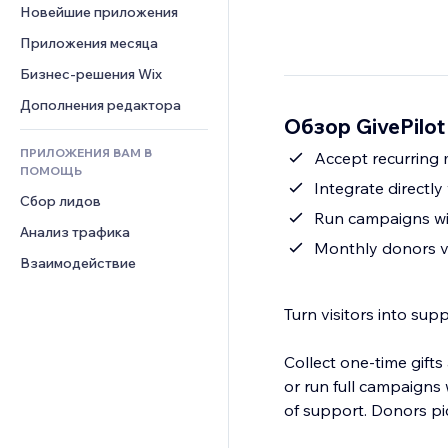
Шаблоны страниц
Конверсия
Складские услуги
Новейшие приложения
PDF
Чат
Эффекты фото
Дропшиппинг
Обмен файлами
Приложения месяца
Комментарии
Кнопки и Меню
Цены и подписки
Новости
Бизнес-решения Wix
Телефон
Баннеры и значки
Краудфандинг
Контент-сервисы
Сообщество
Дополнения редактора
Калькуляторы
Еда и напитки
Обзор GivePilo
Эффекты текста
Отзывы и комментарии
Поиск
ПРИЛОЖЕНИЯ ВАМ В
Accept recurring
Управление отношениями с 
Погода
ПОМОЩЬ
клиентом (CRM)
Integrate directly
Графики и таблицы
Сбор лидов
Run campaigns wit
Анализ трафика
Monthly donors vi
Взаимодействие
Turn visitors into sup
Collect one-time gift
or run full campaigns
of support. Donors pic