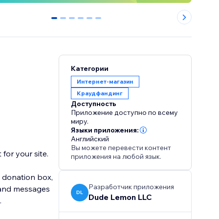
0
1
2
3
4
5
Категории
Интернет-магазин
Краудфандинг
Доступность
Приложение доступно по всему
миру.
Языки приложения:
Английский
Вы можете перевести контент
for your site.
приложения на любой язык.
e donation box,
Разработчик приложения
s and messages
DL
Dude Lemon LLC
.