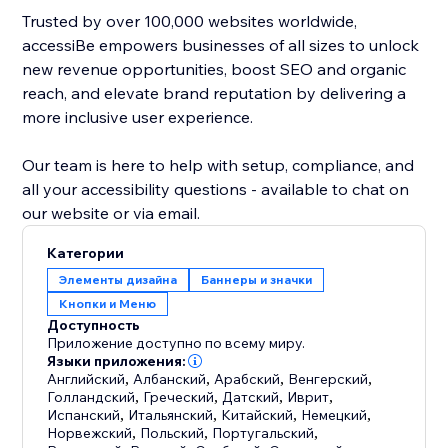
Trusted by over 100,000 websites worldwide,
accessiBe empowers businesses of all sizes to unlock
new revenue opportunities, boost SEO and organic
reach, and elevate brand reputation by delivering a
more inclusive user experience.
Our team is here to help with setup, compliance, and
all your accessibility questions - available to chat on
our website or via email.
Категории
Элементы дизайна
Баннеры и значки
Кнопки и Меню
Доступность
Приложение доступно по всему миру.
Языки приложения:
Английский
,
Албанский
,
Арабский
,
Венгерский
,
Голландский
,
Греческий
,
Датский
,
Иврит
,
Испанский
,
Итальянский
,
Китайский
,
Немецкий
,
Норвежский
,
Польский
,
Португальский
,