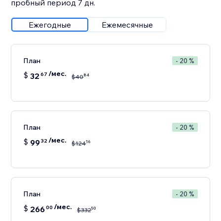
пробный период 7 дн.
Ежегодные
Ежемесячные
План
- 20 %
/мес.
$
32
67
84
$
40
План
- 20 %
/мес.
$
99
32
16
$
124
План
- 20 %
/мес.
$
266
00
50
$
332