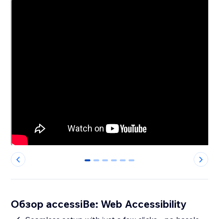
0
1
2
3
4
5
Обзор accessiBe: Web Accessibility