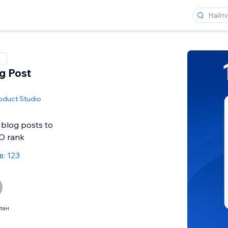
x
og Post
oduct Studio
 blog posts to
O rank
: 123
лан