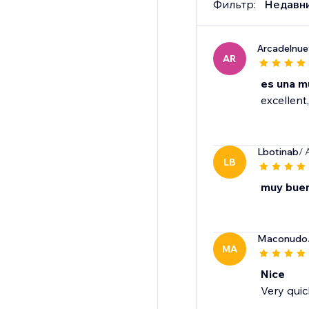
Фильтр:
Недавн
Arcadelnu
AR
es una m
excellent,
Lbotinab
/ 
LB
muy bue
Maconudo
MA
Nice
Very quic