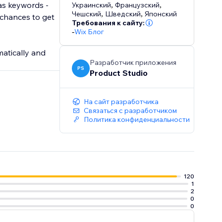
 as keywords -
Украинский
,
Французский
,
Чешский
,
Шведский
,
Японский
 chances to get
Требования к сайту:
-
Wix Блог
atically and
Разработчик приложения
PS
Product Studio
На сайт разработчика
Связаться с разработчиком
Политика конфиденциальности
120
1
2
0
0