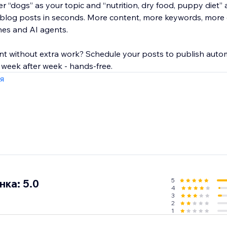
r “dogs” as your topic and “nutrition, dry food, puppy diet”
 blog posts in seconds. More content, more keywords, more
nes and AI agents.
nt without extra work? Schedule your posts to publish autom
 week after week - hands-free.
я
5
ка: 5.0
4
3
2
1