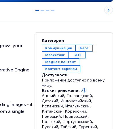
0
1
2
3
Категории
 grows your
Коммуникация
Блог
Маркетинг
SEO
Медиа и контент
Контент-сервисы
rative Engine
Доступность
Приложение доступно по всему
миру.
Языки приложения:
Английский
,
Голландский
,
Датский
,
Индонезийский
,
ing images - it
Испанский
,
Итальянский
,
rom a single
Китайский
,
Корейский
,
Немецкий
,
Норвежский
,
Польский
,
Португальский
,
Русский
,
Тайский
,
Турецкий
,