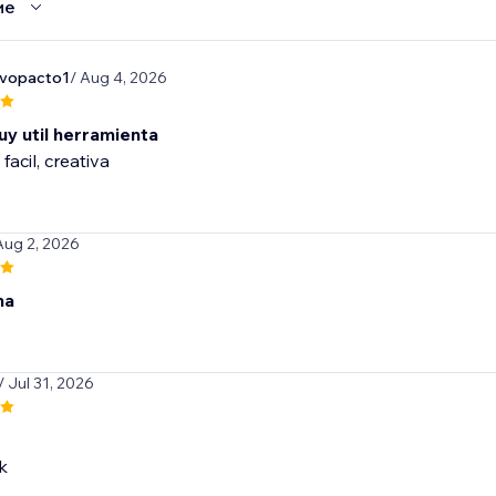
ие
evopacto1
/ Aug 4, 2026
uy util herramienta
 facil, creativa
Aug 2, 2026
na
/ Jul 31, 2026
k