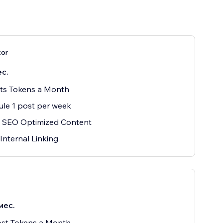
tor
ес.
sts Tokens a Month
le 1 post per week
 SEO Optimized Content
Internal Linking
мес.
ost Tokens a Month