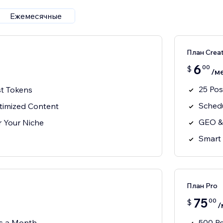
Ежемесячные
План Crea
6
00
$
/м
25 Po
t Tokens
Schedu
imized Content
GEO &
or Your Niche
Smart 
План Pro
75
00
$
/
s a Month
500 P