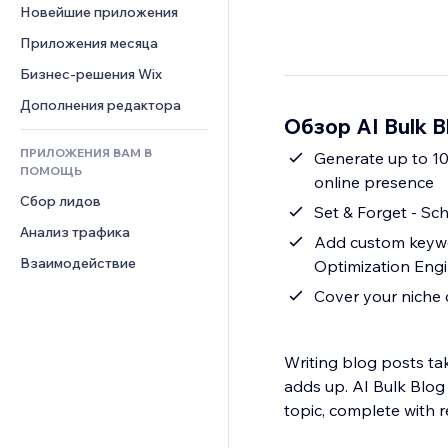
Шаблоны страниц
Конверсия
Складские услуги
Новейшие приложения
PDF
Чат
Эффекты фото
Дропшиппинг
Обмен файлами
Приложения месяца
Комментарии
Кнопки и Меню
Цены и подписки
Новости
Бизнес-решения Wix
Телефон
Баннеры и значки
Краудфандинг
Контент-сервисы
Сообщество
Дополнения редактора
Калькуляторы
Еда и напитки
Обзор AI Bulk B
Эффекты текста
Отзывы и комментарии
Поиск
ПРИЛОЖЕНИЯ ВАМ В
Generate up to 10
Управление отношениями с 
Погода
ПОМОЩЬ
клиентом (CRM)
online presence
Графики и таблицы
Сбор лидов
Set & Forget - Sc
Анализ трафика
Add custom keywo
Взаимодействие
Optimization Engi
Cover your niche 
Writing blog posts ta
adds up. AI Bulk Blog 
topic, complete with r