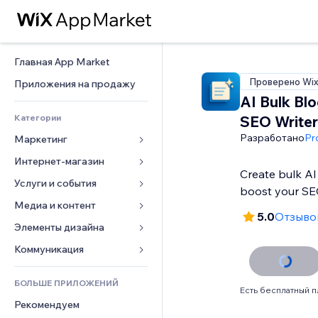
Главная App Market
Проверено Wi
Приложения на продажу
AI Bulk Bl
Категории
SEO Writer
Разработано
Pr
Маркетинг
Интернет-магазин
Реклама
Create bulk AI
Моб. версия
Услуги и события
Приложения для магазинов
boost your SE
Веб-аналитика
Доставка
Медиа и контент
Отели
5.0
Отзывов
Соцсети
Кнопки продаж
События
Элементы дизайна
Галерея
SEO
Онлайн-курсы
Рестораны
Музыка
Карты и навигация
Коммуникация 
Вовлеченность
Печать по требованию
Недвижимость
Подкасты
Конфиденциальность и 
Формы
безопасность
Списки сайтов
Бухгалтерский учет
БОЛЬШЕ ПРИЛОЖЕНИЙ
Онлайн-запись
Фотография
Блог
Есть бесплатный п
Часы
Эл. почта
Купоны и лояльность
Рекомендуем
Видео
Опросы