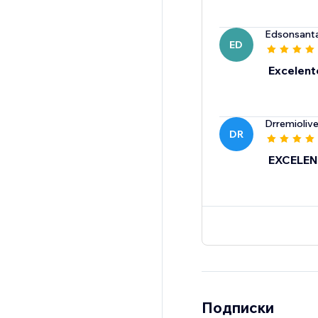
Edsonsant
ED
Excelent
Drremiolive
DR
EXCELEN
Подписки