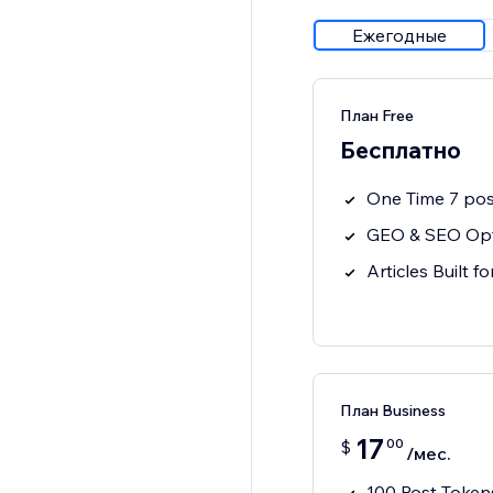
Ежегодные
План Free
Бесплатно
One Time 7 pos
GEO & SEO Opt
Articles Built f
План Business
17
00
$
/мес.
100 Post Token