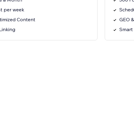
t per week
Schedu
imized Content
GEO &
Linking
Smart 