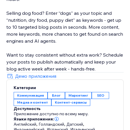
Selling dog food? Enter “dogs” as your topic and
“nutrition, dry food, puppy diet” as keywords - get up
to 10 targeted blog posts in seconds. More content,
more keywords, more chances to get found on search
engines and AI agents.
Want to stay consistent without extra work? Schedule
your posts to publish automatically and keep your
blog active week after week - hands-free.
Демо приложения
Категории
Коммуникация
Блог
Маркетинг
SEO
Медиа и контент
Контент-сервисы
Доступность
Приложение доступно по всему миру.
Языки приложения:
Английский
,
Голландский
,
Датский
,
Индонезийский
,
Испанский
,
Итальянский
,