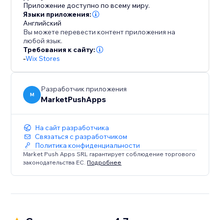
отслеживайте ставки и анализируйте доход прямо
Приложение доступно по всему миру.
из панели управления.
Языки приложения:
Английский
Вы можете перевести контент приложения на
Создавайте эксклюзивность, распродавайте
любой язык.
остатки или делайте покупки более
Требования к сайту:
-
Wix Stores
увлекательными с Auction Store. Превратите
товары в захватывающие аукционы и увеличьте
продажи.
Разработчик приложения
M
MarketPushApps
На сайт разработчика
Связаться с разработчиком
Политика конфиденциальности
Market Push Apps SRL гарантирует соблюдение торгового
законодательства ЕС.
Подробнее