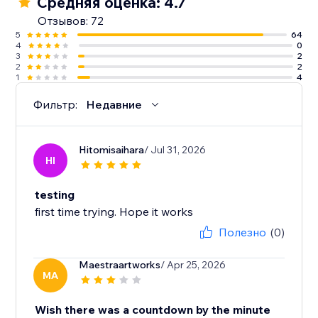
Средняя оценка: 4.7
Отзывов: 72
5
64
4
0
3
2
2
2
1
4
Фильтр:
Недавние
Hitomisaihara
/ Jul 31, 2026
HI
testing
first time trying. Hope it works
Полезно
(0)
Maestraartworks
/ Apr 25, 2026
MA
Wish there was a countdown by the minute