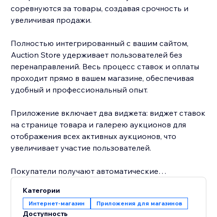
соревнуются за товары, создавая срочность и
увеличивая продажи.
Полностью интегрированный с вашим сайтом,
Auction Store удерживает пользователей без
перенаправлений. Весь процесс ставок и оплаты
проходит прямо в вашем магазине, обеспечивая
удобный и профессиональный опыт.
Приложение включает два виджета: виджет ставок
на странице товара и галерею аукционов для
отображения всех активных аукционов, что
увеличивает участие пользователей.
Покупатели получают автоматические
уведомления по email, когда их ставку перебивают
Категории
или когда они выигрывают, с прямыми ссылками
Интернет-магазин
Приложения для магазинов
для быстрой оплаты. Управляйте аукционами,
Доступность