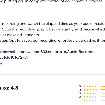
w, putting you in complete control of your creative process.
art recording and watch the elapsed time as your audio maste
: Stop the recording, play it back instantly, and decide wheth
rt, or make adjustments.
er: Opt to save your recording, effortlessly uploading it for 
ttps://sable-snowshoe-833.notion.site/Audio-Recorder-
31cfd181c727c1
я
5
ка: 4.8
4
3
2
1