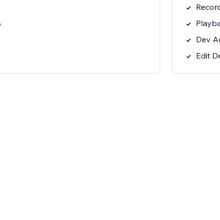
Recor
Playb
o
Dev A
Edit D