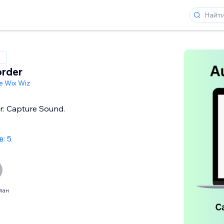
x
order
e Wix Wiz
r: Capture Sound.
: 5
лан