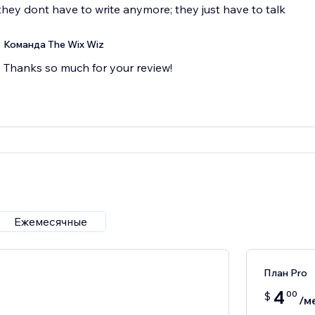
they dont have to write anymore; they just have to talk
Команда The Wix Wiz
Thanks so much for your review!
Ежемесячные
План Pro
4
00
$
/м