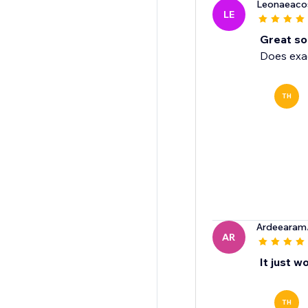
Leonaeaco
LE
Great so
Does exac
TH
Ardeearam
AR
It just w
TH