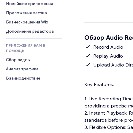
Шаблоны страниц
Конверсия
Складские услуги
Новейшие приложения
PDF
Чат
Эффекты фото
Дропшиппинг
Обмен файлами
Приложения месяца
Комментарии
Кнопки и Меню
Цены и подписки
Новости
Бизнес-решения Wix
Телефон
Баннеры и значки
Краудфандинг
Контент-сервисы
Сообщество
Дополнения редактора
Калькуляторы
Еда и напитки
Обзор Audio Re
Эффекты текста
Отзывы и комментарии
Поиск
ПРИЛОЖЕНИЯ ВАМ В
Record Audio
Управление отношениями с 
Погода
ПОМОЩЬ
клиентом (CRM)
Replay Audio
Графики и таблицы
Сбор лидов
Upload Audio Dir
Анализ трафика
Взаимодействие
Key Features:
1. Live Recording Time
providing a precise 
2. Instant Playback: R
standards before pro
3. Flexible Options: S