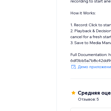
recording to start ane
How it Works:
1. Record: Click to st
2. Playback & Decision
cancel for a fresh sta
3. Save to Media Manag
Full Documentation: h
6df3bb5a7b8c42dd9c
Демо приложени
Средняя оцен
Отзывов: 5