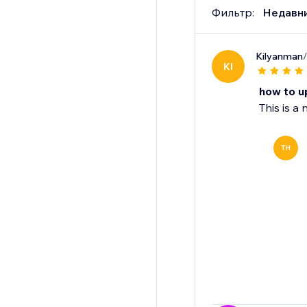
Фильтр:
Недавн
Kilyanman
KI
how to up
This is a
TH