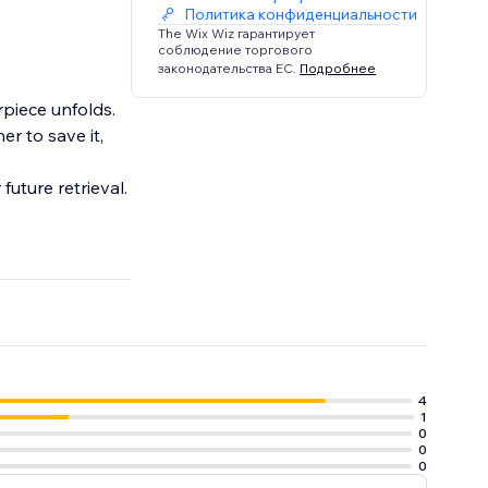
Политика конфиденциальности
The Wix Wiz гарантирует
соблюдение торгового
законодательства ЕС.
Подробнее
rpiece unfolds.
er to save it,
future retrieval.
4
1
0
0
0