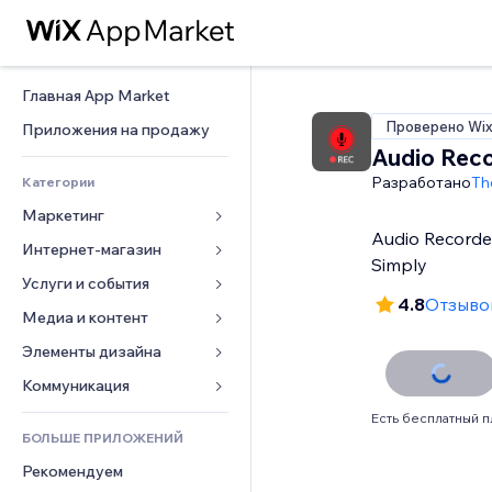
Главная App Market
Проверено Wi
Приложения на продажу
Audio Rec
Разработано
Th
Категории
Маркетинг
Audio Recorde
Интернет-магазин
Реклама
Simply
Моб. версия
Услуги и события
Приложения для магазинов
4.8
Отзывов
Веб-аналитика
Доставка
Медиа и контент
Отели
Соцсети
Кнопки продаж
События
Элементы дизайна
Галерея
SEO
Онлайн-курсы
Рестораны
Музыка
Карты и навигация
Коммуникация 
Вовлеченность
Печать по требованию
Недвижимость
Подкасты
Конфиденциальность и 
Формы
Есть бесплатный п
безопасность
Списки сайтов
Бухгалтерский учет
БОЛЬШЕ ПРИЛОЖЕНИЙ
Онлайн-запись
Фотография
Блог
Часы
Эл. почта
Купоны и лояльность
Рекомендуем
Видео
Опросы