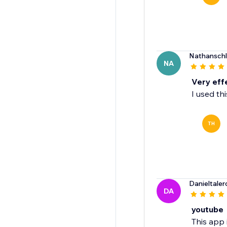
Nathanschl
NA
Very eff
I used th
TH
Danieltale
DA
youtube
This app 