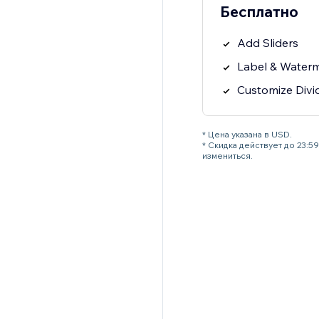
Бесплатно
Add Sliders
Label & Water
Customize Divi
* Цена указана в USD.
* Скидка действует до 23:
измениться.