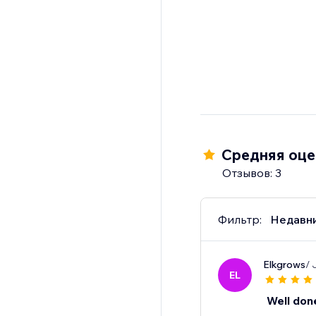
Средняя оцен
Отзывов: 3
Фильтр:
Недавн
Elkgrows
/ 
EL
Well don