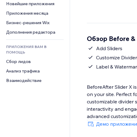
Шаблоны страниц
Конверсия
Складские услуги
Новейшие приложения
PDF
Чат
Эффекты фото
Дропшиппинг
Обмен файлами
Приложения месяца
Комментарии
Кнопки и Меню
Цены и подписки
Новости
Бизнес-решения Wix
Телефон
Баннеры и значки
Краудфандинг
Контент-сервисы
Сообщество
Дополнения редактора
Калькуляторы
Еда и напитки
Обзор Before & 
Эффекты текста
Отзывы и комментарии
Поиск
ПРИЛОЖЕНИЯ ВАМ В
Add Sliders
Управление отношениями с 
Погода
ПОМОЩЬ
клиентом (CRM)
Customize Divider
Графики и таблицы
Сбор лидов
Label & Waterma
Анализ трафика
Взаимодействие
BeforeAfter Slider X 
on your site. Perfect 
customizable divider 
interactivity and enga
advanced customizati
Демо приложени