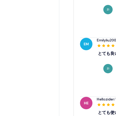
ZI
Emilyliu20
EM
とても良
ZI
Hellozider
/
HE
とても使