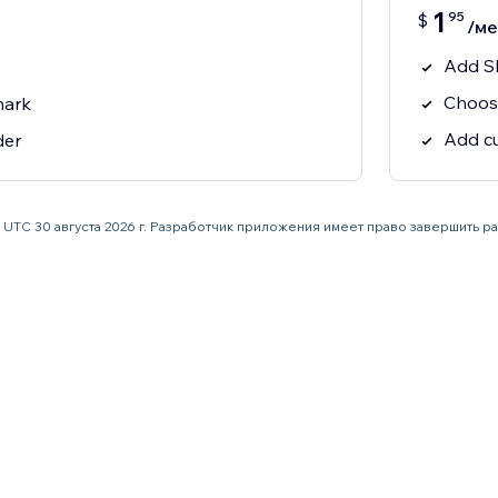
1
95
$
/ме
Add Sl
Choose 
mark
Add c
der
59 UTC 30 августа 2026 г. Разработчик приложения имеет право завершить 