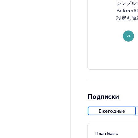
シンプル
Befor
設定も簡単
ZI
Подписки
Ежегодные
План Basic