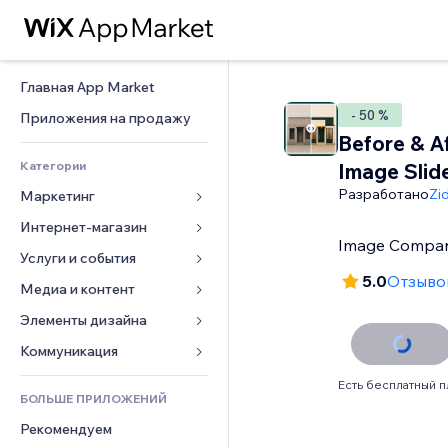
Главная App Market
- 50 %
Приложения на продажу
Before & A
Категории
Image Slid
Разработано
Zi
Маркетинг
Интернет-магазин
Реклама
Image Compa
Моб. версия
Услуги и события
Приложения для магазинов
5.0
Отзывов
Веб-аналитика
Доставка
Медиа и контент
Отели
Соцсети
Кнопки продаж
События
Элементы дизайна
Галерея
SEO
Онлайн-курсы
Рестораны
Музыка
Карты и навигация
Коммуникация 
Вовлеченность
Печать по требованию
Недвижимость
Подкасты
Конфиденциальность и 
Формы
Есть бесплатный п
безопасность
Списки сайтов
Бухгалтерский учет
БОЛЬШЕ ПРИЛОЖЕНИЙ
Онлайн-запись
Фотография
Блог
Часы
Эл. почта
Купоны и лояльность
Рекомендуем
Видео
Опросы