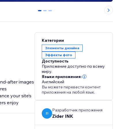
0
1
2
Категории
Элементы дизайна
Эффекты фото
Доступность
Приложение доступно по всему
миру.
Языки приложения:
and-after images
Английский
Вы можете перевести контент
ures
приложения на любой язык.
nce your site’s
ers enjoy
Разработчик приложения
ZI
Zider INK