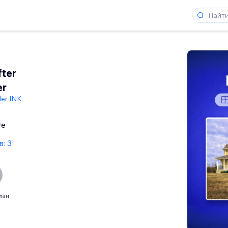
fter
er
der INK
re
: 3
лан