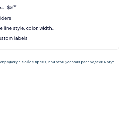
90
с.
$
3
iders
line style, color, width...
ustom labels
распродажу в любое время, при этом условия распродажи могут