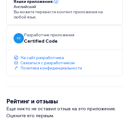
остальную часть страницы. Используйте его,
Языки приложения:
Английский
чтобы выделить запуски, ввести слоганы или
Вы можете перевести контент приложения на
просто придать вашему сайту более изысканное и
любой язык.
захватывающее первое впечатление.
Разработчик приложения
CC
Certified Code
На сайт разработчика
Связаться с разработчиком
Политика конфиденциальности
Рейтинг и отзывы
Еще никто не оставил отзыв на это приложение.
Оцените его первым.