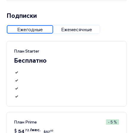
Подписки
Ежегодные
Ежемесячные
План Starter
Бесплатно
План Prime
- 5 %
/мес.
$
54
72
60
$
57