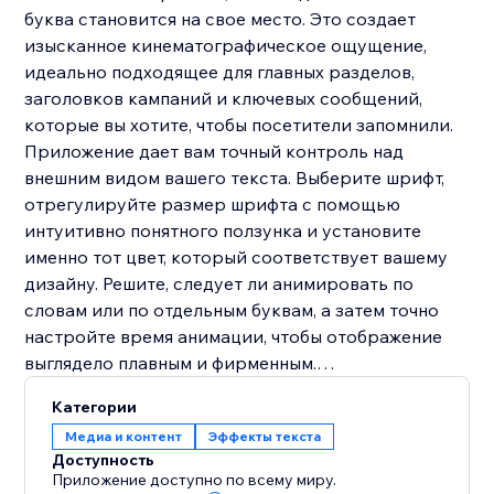
буква становится на свое место. Это создает
изысканное кинематографическое ощущение,
идеально подходящее для главных разделов,
заголовков кампаний и ключевых сообщений,
которые вы хотите, чтобы посетители запомнили.
Приложение дает вам точный контроль над
внешним видом вашего текста. Выберите шрифт,
отрегулируйте размер шрифта с помощью
интуитивно понятного ползунка и установите
именно тот цвет, который соответствует вашему
дизайну. Решите, следует ли анимировать по
словам или по отдельным буквам, а затем точно
настройте время анимации, чтобы отображение
выглядело плавным и фирменным.
Размытие текста создано для улучшения
Категории
читаемости и добавления движения, что делает его
Медиа и контент
Эффекты текста
отличным выбором, если вы хотите, чтобы ваша
Доступность
типографика выделялась, не перегружая
Приложение доступно по всему миру.