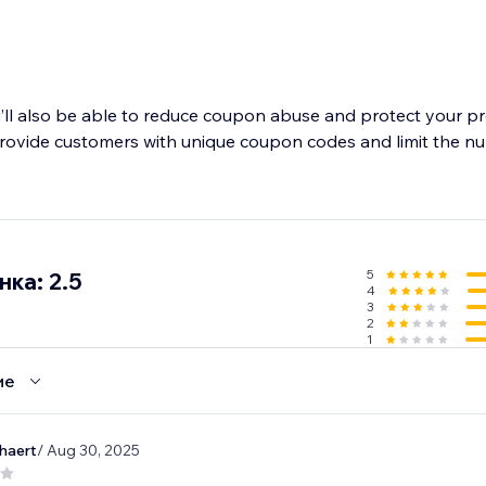
’ll also be able to reduce coupon abuse and protect your pro
provide customers with unique coupon codes and limit the n
5
ка: 2.5
4
3
2
1
ие
haert
/ Aug 30, 2025