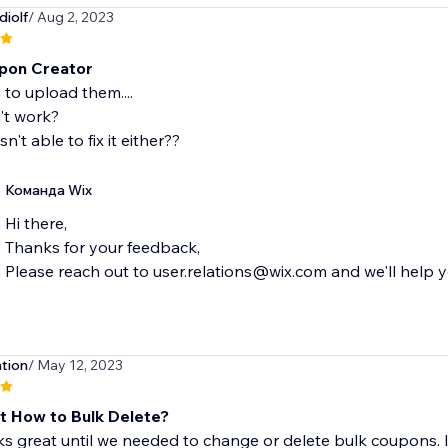
diolf
/ Aug 2, 2023
pon Creator
 to upload them....
't work?
n't able to fix it either??
Команда Wix
Hi there,
Thanks for your feedback,
Please reach out to user.relations@wix.com and we'll help yo
tion
/ May 12, 2023
t How to Bulk Delete?
 great until we needed to change or delete bulk coupons. Is 