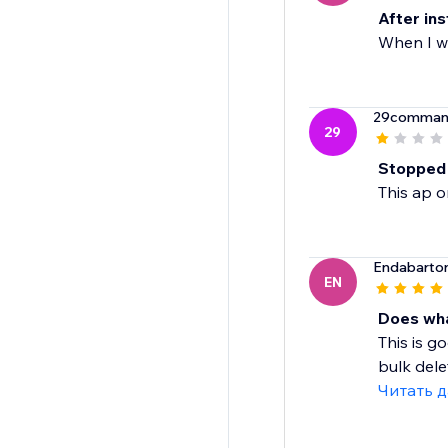
After ins
When I wa
29comman
29
Stopped
This ap 
Endabarto
EN
Does wha
This is g
bulk delet
Читать 