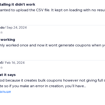
talling it didn't work
nted to upload the CSV file. It kept on loading with no resul
do
/ Sep 24, 2024
 working
only worked once and now it wont generate coupons when yo
n5
/ Feb 16, 2024
t it says
ood because it creates bulk coupons however not giving full 
e so if you make an error in creation, you'll have...
дальше