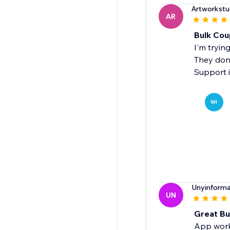
Artworkstu
AR
Bulk Cou
I'm trying
They don
Support is
WI
Unyinforma
UN
Great Bu
App works