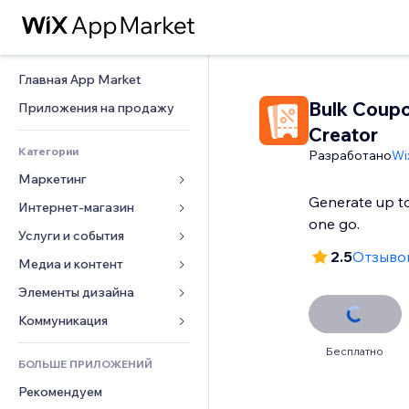
Главная App Market
Bulk Coup
Приложения на продажу
Creator
Категории
Разработано
Wi
Маркетинг
Generate up t
Интернет-магазин
Реклама
one go.
Моб. версия
Услуги и события
Приложения для магазинов
2.5
Отзывов
Веб-аналитика
Доставка
Медиа и контент
Отели
Соцсети
Кнопки продаж
События
Элементы дизайна
Галерея
SEO
Онлайн-курсы
Рестораны
Музыка
Карты и навигация
Коммуникация 
Вовлеченность
Печать по требованию
Недвижимость
Подкасты
Конфиденциальность и 
Формы
Бесплатно
безопасность
Списки сайтов
Бухгалтерский учет
БОЛЬШЕ ПРИЛОЖЕНИЙ
Онлайн-запись
Фотография
Блог
Часы
Эл. почта
Купоны и лояльность
Рекомендуем
Видео
Опросы