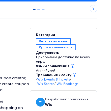
0
1
2
Категории
Интернет-магазин
Купоны и лояльность
Доступность
Приложение доступно по всему
миру.
Языки приложения:
Английский
Требования к сайту:
oupon creator,
-
Wix Events & Tickets
/
ly create coupon
Wix Stores
/
Wix Bookings
rd.
Разработчик приложения
ct
W
Wix
 shopping on