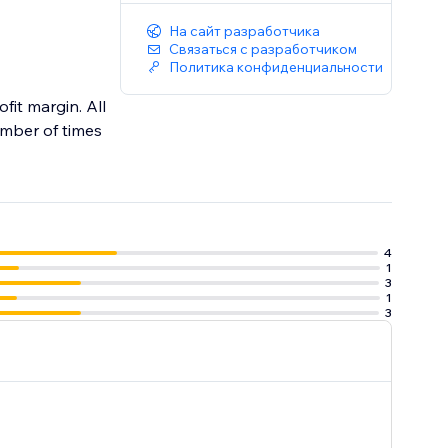
На сайт разработчика
Связаться с разработчиком
Политика конфиденциальности
fit margin. All
umber of times
4
1
3
1
3