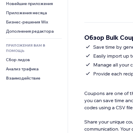
Шаблоны страниц
Конверсия
Складские услуги
Новейшие приложения
PDF
Чат
Эффекты фото
Дропшиппинг
Обмен файлами
Приложения месяца
Комментарии
Кнопки и Меню
Цены и подписки
Новости
Бизнес-решения Wix
Телефон
Баннеры и значки
Краудфандинг
Контент-сервисы
Сообщество
Дополнения редактора
Калькуляторы
Еда и напитки
Обзор Bulk Cou
Эффекты текста
Отзывы и комментарии
Поиск
ПРИЛОЖЕНИЯ ВАМ В
Save time by gener
Управление отношениями с 
Погода
ПОМОЩЬ
клиентом (CRM)
Easily import up 
Графики и таблицы
Сбор лидов
Manage all your 
Анализ трафика
Provide each reci
Взаимодействие
Coupons are one of th
you can save time and
codes using a CSV fil
Share your unique cou
communication. Your 