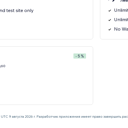
/ме
Unlimi
nd test site only
Unlimi
No Wa
- 5 %
60
7
59 UTC 9 августа 2026 г. Разработчик приложения имеет право завершить р