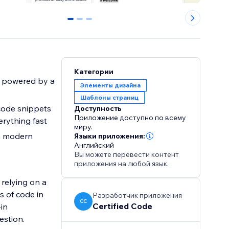
0
1
2
Категории
s powered by a
Элементы дизайна
Шаблоны страниц
code snippets
Доступность
Приложение доступно по всему
rything fast
миру.
 a modern
Языки приложения:
Английский
Вы можете перевести контент
приложения на любой язык.
relying on a
Разработчик приложения
CC
Certified Code
estion.