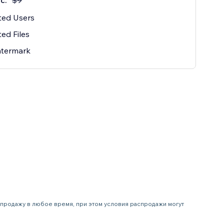
с.
$
9
ted Users
ted Files
termark
аспродажу в любое время, при этом условия распродажи могут