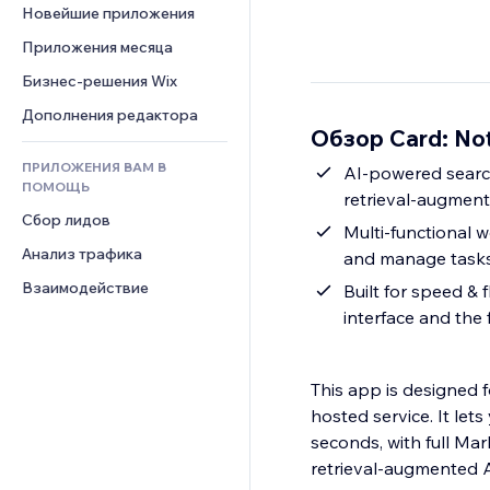
Шаблоны страниц
Конверсия
Складские услуги
Новейшие приложения
PDF
Чат
Эффекты фото
Дропшиппинг
Обмен файлами
Приложения месяца
Комментарии
Кнопки и Меню
Цены и подписки
Новости
Бизнес-решения Wix
Телефон
Баннеры и значки
Краудфандинг
Контент-сервисы
Сообщество
Дополнения редактора
Калькуляторы
Еда и напитки
Обзор Card: No
Эффекты текста
Отзывы и комментарии
Поиск
ПРИЛОЖЕНИЯ ВАМ В
AI‑powered search
Управление отношениями с 
Погода
ПОМОЩЬ
клиентом (CRM)
retrieval‑augmen
Графики и таблицы
Сбор лидов
Multi‑functional 
Анализ трафика
and manage tasks.
Взаимодействие
Built for speed & 
interface and the
This app is designed 
hosted service. It lets you jot down notes, micro‑blog posts, tasks or even snippets of code in
seconds, with full Markd
retrieval‑augmented A