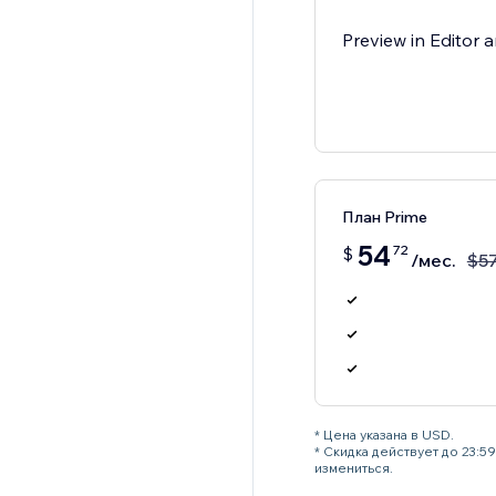
Preview in Editor a
План Prime
54
72
$
/мес.
$
5
* Цена указана в USD.
* Скидка действует до 23:
измениться.