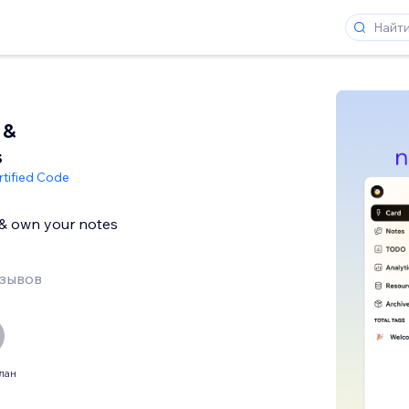
 &
s
rtified Code
 & own your notes
тзывов
лан