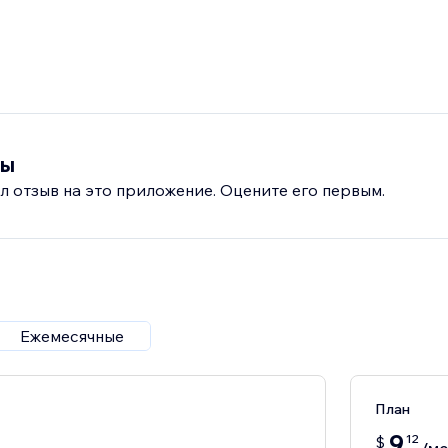
вы
л отзыв на это приложение. Оцените его первым.
Ежемесячные
План
9
12
$