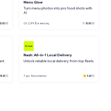
Menu Glow
Turn menu photos into pro food shots with
AI
0.0
(0)
От 2,99 $ в месяц
0.0
(0)
Nash: All-in-1 Local Delivery
ant
Unlock reliable local delivery from top fleets
5.0
(1)
7 дн. бесплатно
1.0
(1)