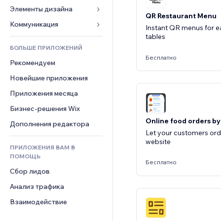
Конверсия
Складские услуги
Элементы дизайна
Галерея
QR Restaurant Menu
Дропшиппинг
Музыка
Карты и навигация
Коммуникация 
Instant QR menus for e
Цены и подписки
Подкасты
tables
Конфиденциальность и 
Формы
Краудфандинг
безопасность
БОЛЬШЕ ПРИЛОЖЕНИЙ
Фотография
Блог
Бесплатно
Еда и напитки
Часы
Рекомендуем
Видео
Опросы
Шаблоны страниц
Новейшие приложения
PDF
Чат
Эффекты фото
Обмен файлами
Приложения месяца
Комментарии
Кнопки и Меню
Новости
Бизнес-решения Wix
Телефон
Баннеры и значки
Контент-сервисы
Online food orders by
Сообщество
Дополнения редактора
Калькуляторы
Let your customers ord
Эффекты текста
Отзывы и комментарии
website
Поиск
ПРИЛОЖЕНИЯ ВАМ В
Управление отношениями с 
Погода
ПОМОЩЬ
клиентом (CRM)
Бесплатно
Графики и таблицы
Сбор лидов
Анализ трафика
Взаимодействие