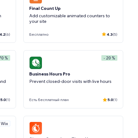
Final Count Up
n
Add customizable animated counters to
your site
4.2
(6)
Бесплатно
4.3
(5)
 70 %
- 20 %
Business Hours Pro
and
Prevent closed-door visits with live hours
5.0
(1)
Есть бесплатный план
5.0
(1)
 Wix