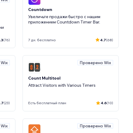
Countdown
Увеличьте продажи быстро с нашим
приложением Countdown Timer Bar.
ни
.3
(76)
7 дн. бесплатно
4.7
(68)
 Wix
Проверено Wix
Count Multitool
Attract Visitors with Various Timers
.7
(23)
Есть бесплатный план
4.6
(10)
 Wix
Проверено Wix