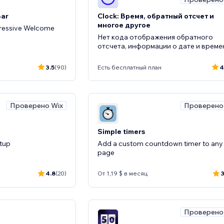
Bar
Clock: Время, обратный отсчет и
многое другое
pressive Welcome
Нет кода отображения обратного
отсчета, информации о дате и време
3.5
(90)
Есть бесплатный план
4
Проверено Wix
Проверено
Simple timers
etup
Add a custom countdown timer to any
page
4.8
(20)
От 1,19 $ в месяц
3
Проверено