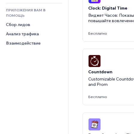
Отзывы и комментарии
Clock: Digital Time
ПРИЛОЖЕНИЯ ВАМ В
Управление отношениями с 
Виджет Часов: Показы
ПОМОЩЬ
клиентом (CRM)
повышайте вовлеченн
Сбор лидов
Бесплатно
Анализ трафика
Взаимодействие
Countdown
Customizable Countdow
and Prom
Бесплатно