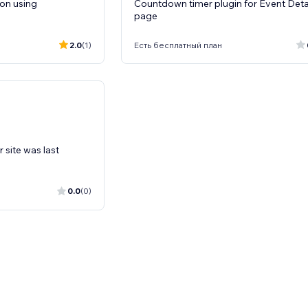
on using
Countdown timer plugin for Event Deta
page
2.0
(1)
Есть бесплатный план
 site was last
0.0
(0)