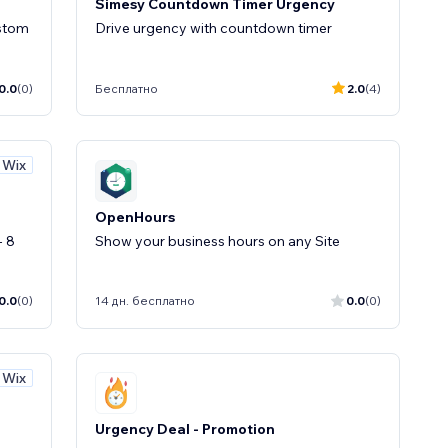
Simesy Countdown Timer Urgency
ustom
Drive urgency with countdown timer
0.0
(0)
Бесплатно
2.0
(4)
 Wix
OpenHours
- 8
Show your business hours on any Site
0.0
(0)
14 дн. бесплатно
0.0
(0)
 Wix
Urgency Deal - Promotion