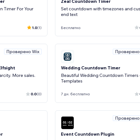
er
Zeal Countdown Timer
n Timer For Your
Set countdown with timezones and c
end text
1.0
(1)
Бесплатно
Проверено Wix
Проверено
lfsight
Wedding Countdown Timer
city. More sales.
Beautiful Wedding Countdown Timers 
Templates
0.0
(0)
7 дн. бесплатно
Проверено
er
Event Countdown Plugin