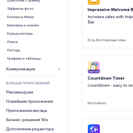
Шаблоны страниц
Конверсия
Складские услуги
PDF
Эффекты фото
Impressive Welcome 
Дропшиппинг
Обмен файлами
Increase sales with Im
Кнопки и Меню
Цены и подписки
Новости
Bar
Баннеры и значки
Краудфандинг
Контент-сервисы
Калькуляторы
Еда и напитки
Эффекты текста
Есть бесплатный план
Поиск
Погода
Графики и таблицы
Коммуникация 
Countdown Timer
Формы
БОЛЬШЕ ПРИЛОЖЕНИЙ
countdown - easy to s
Блог
Рекомендуем
Опросы
Новейшие приложения
Чат
Бесплатно
Приложения месяца
Комментарии
Бизнес-решения Wix
Телефон
Сообщество
Дополнения редактора