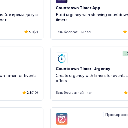
Countdown Timer App
вайте время, дату и
Build urgency with stunning countdow
ость.
timers
5.0
(7)
Есть бесплатный план
-
Countdown Timer: Urgency
n Timer for Events
Create urgency with timers for events 
offers
2.8
(10)
Есть бесплатный план
Проверено