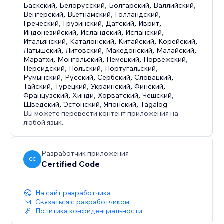
Баскский
,
Белорусский
,
Болгарский
,
Валлийский
,
Венгерский
,
Вьетнамский
,
Голландский
,
Греческий
,
Грузинский
,
Датский
,
Иврит
,
Индонезийский
,
Исландский
,
Испанский
,
Итальянский
,
Каталонский
,
Китайский
,
Корейский
,
Латышский
,
Литовский
,
Македонский
,
Малайский
,
Маратхи
,
Монгольский
,
Немецкий
,
Норвежский
,
Персидский
,
Польский
,
Португальский
,
Румынский
,
Русский
,
Сербский
,
Словацкий
,
Тайский
,
Турецкий
,
Украинский
,
Финский
,
Французский
,
Хинди
,
Хорватский
,
Чешский
,
Шведский
,
Эстонский
,
Японский
,
Tagalog
Вы можете перевести контент приложения на
любой язык.
Разработчик приложения
CC
Certified Code
На сайт разработчика
Связаться с разработчиком
Политика конфиденциальности