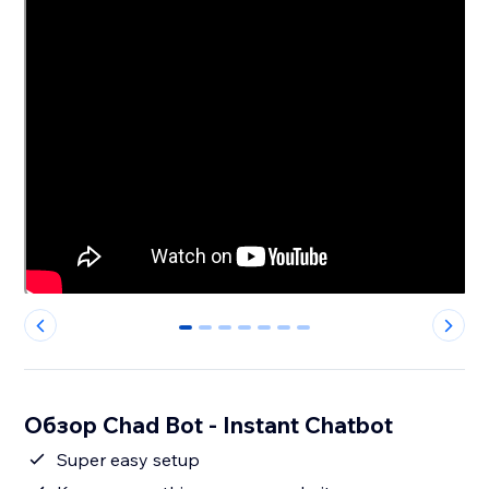
0
1
2
3
4
5
6
Обзор Chad Bot - Instant Chatbot
Super easy setup