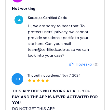
Not working
Команда Certified Code
CE
Hi, we are sorry to hear that. To
protect users' privacy, we cannot
provide solutions specific to your
site here. Can you email
team@certifiedcode.us so we can
look into your case?
Полезно
(0)
Thetruthneversleep
/ Nov 7, 2024
TH
THIS APP DOES NOT WORK AT ALL. YOU
PAY AND THE APP IS NEVER ACTIVATED FOR
YOU.
DO NOT GET THIS APP