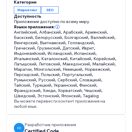
Категории
Маркетинг
SEO
Доступность
Приложение доступно по всему миру.
Языки приложения:
Английский
,
Албанский
,
Арабский
,
Армянский
,
Баскский
,
Белорусский
,
Болгарский
,
Валлийский
,
Венгерский
,
Вьетнамский
,
Голландский
,
Греческий
,
Грузинский
,
Датский
,
Иврит
,
Индонезийский
,
Исландский
,
Испанский
,
Итальянский
,
Каталонский
,
Китайский
,
Корейский
,
Латышский
,
Литовский
,
Македонский
,
Малайский
,
Маратхи
,
Монгольский
,
Немецкий
,
Норвежский
,
Персидский
,
Польский
,
Португальский
,
Румынский
,
Русский
,
Сербский
,
Словацкий
,
Тайский
,
Турецкий
,
Украинский
,
Финский
,
Французский
,
Хинди
,
Хорватский
,
Чешский
,
Шведский
,
Эстонский
,
Японский
,
Tagalog
Вы можете перевести контент приложения на
любой язык.
Разработчик приложения
CC
Certified Code