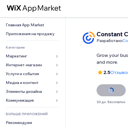
Главная App Market
Constant C
Приложения на продажу
Разработано
Co
Категории
Grow your busi
Маркетинг
and more.
Интернет-магазин
Реклама
2.5
Отзывов
Моб. версия
Услуги и события
Приложения для магазинов
Веб-аналитика
Доставка
Медиа и контент
Отели
Соцсети
Кнопки продаж
События
Элементы дизайна
Галерея
SEO
Онлайн-курсы
Рестораны
Музыка
Карты и навигация
Коммуникация 
30 дн. бесплатно
Вовлеченность
Печать по требованию
Недвижимость
Подкасты
Конфиденциальность и 
Формы
безопасность
Списки сайтов
Бухгалтерский учет
БОЛЬШЕ ПРИЛОЖЕНИЙ
Онлайн-запись
Фотография
Блог
Часы
Эл. почта
Купоны и лояльность
Рекомендуем
Видео
Опросы