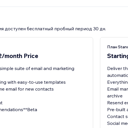
я доступен бесплатный пробный период 30 дн.
План Stan
12/month Price
Starti
 simple suite of email and marketing
Deliver t
:
automatio
ing with easy-to-use templates
Everything
 email for new contacts
Email mar
archive
t
Resend e
mendations**Beta
Pre-built
Contact 
Social me