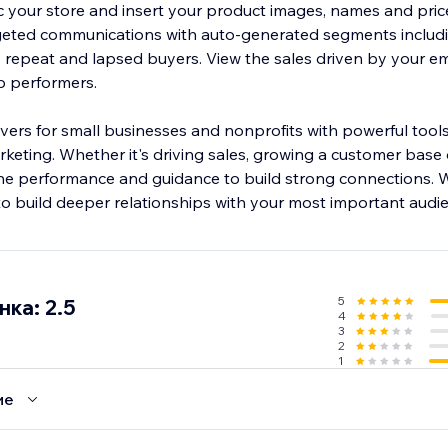
 your store and insert your product images, names and prices
geted communications with auto-generated segments includin
l, repeat and lapsed buyers. View the sales driven by your e
p performers.
vers for small businesses and nonprofits with powerful tools
arketing. Whether it's driving sales, growing a customer base
the performance and guidance to build strong connections. W
o build deeper relationships with your most important audi
5
ка: 2.5
4
3
2
1
ие