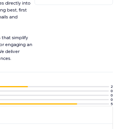
 directly into
g best, first
mails and
 that simplify
 or engaging an
e deliver
ences.
2
0
0
0
5