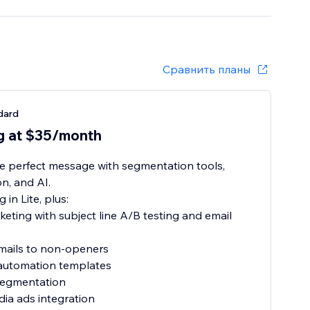
Сравнить планы
dard
ng at $35/month
he perfect message with segmentation tools,
n, and AI.
 in Lite, plus:
keting with subject line A/B testing and email
mails to non-openers
 automation templates
segmentation
dia ads integration