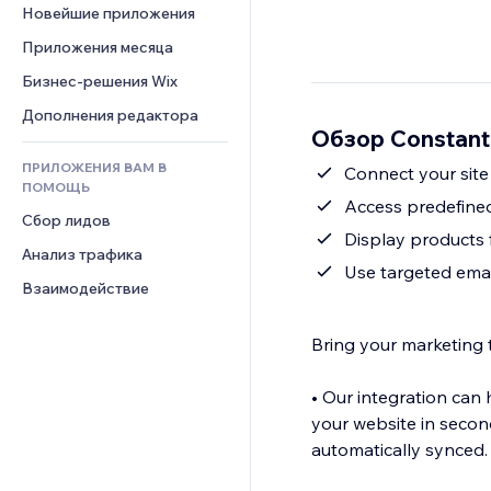
Шаблоны страниц
Конверсия
Складские услуги
Новейшие приложения
PDF
Чат
Эффекты фото
Дропшиппинг
Обмен файлами
Приложения месяца
Комментарии
Кнопки и Меню
Цены и подписки
Новости
Бизнес-решения Wix
Телефон
Баннеры и значки
Краудфандинг
Контент-сервисы
Сообщество
Дополнения редактора
Калькуляторы
Еда и напитки
Обзор Constant
Эффекты текста
Отзывы и комментарии
Поиск
ПРИЛОЖЕНИЯ ВАМ В
Connect your site
Управление отношениями с 
Погода
ПОМОЩЬ
клиентом (CRM)
Access predefine
Графики и таблицы
Сбор лидов
Display products 
Анализ трафика
Use targeted emai
Взаимодействие
Bring your marketing 
• Our integration can
your website in seco
automatically synced