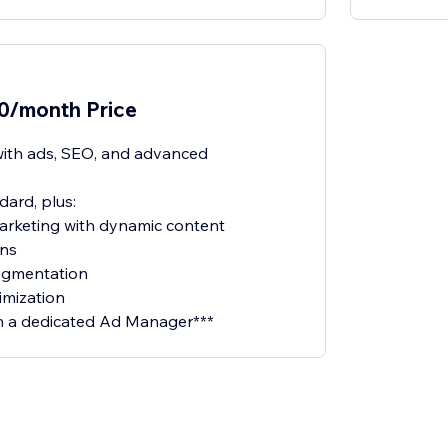
80/month Price
with ads, SEO, and advanced
dard, plus:
rketing with dynamic content
ns
egmentation
imization
h a dedicated Ad Manager***