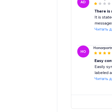
AD
There is 
It is sta
messages, 
Читать 
Honorportr
HO
Easy con
Easily sy
labeled a
Читать 