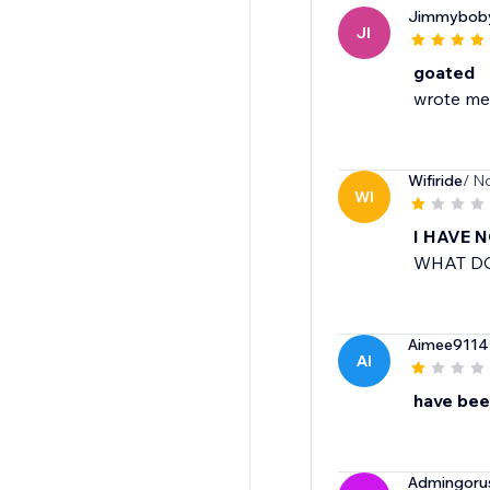
Jimmybob
JI
goated
wrote me 
Wifiride
/ N
WI
I HAVE 
WHAT DO
Aimee9114
AI
have bee
Admingoru