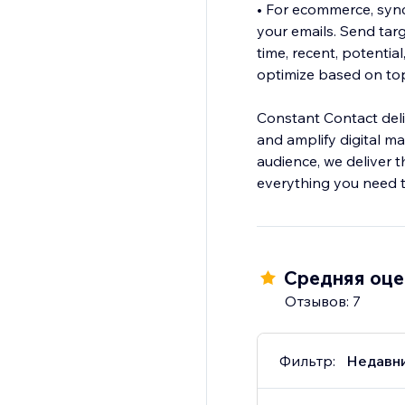
• For ecommerce, sync
your emails. Send tar
time, recent, potentia
optimize based on to
Constant Contact deli
and amplify digital m
audience, we deliver 
everything you need t
Средняя оцен
Отзывов: 7
Фильтр:
Недавн