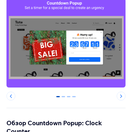
0
1
2
3
Обзор Countdown Popup: Clock
Counter