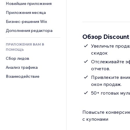
Шаблоны страниц
Конверсия
Складские услуги
Новейшие приложения
PDF
Чат
Эффекты фото
Дропшиппинг
Обмен файлами
Приложения месяца
Комментарии
Кнопки и Меню
Цены и подписки
Новости
Бизнес-решения Wix
Телефон
Баннеры и значки
Краудфандинг
Контент-сервисы
Сообщество
Дополнения редактора
Калькуляторы
Еда и напитки
Обзор Discount
Эффекты текста
Отзывы и комментарии
Поиск
ПРИЛОЖЕНИЯ ВАМ В
Увеличьте прода
Управление отношениями с 
Погода
ПОМОЩЬ
клиентом (CRM)
скидок
Графики и таблицы
Сбор лидов
Отслеживайте эф
Анализ трафика
отчетов.
Взаимодействие
Привлеките вни
окон продаж.
50+ готовых мул
Повысьте конверсию
с купонами