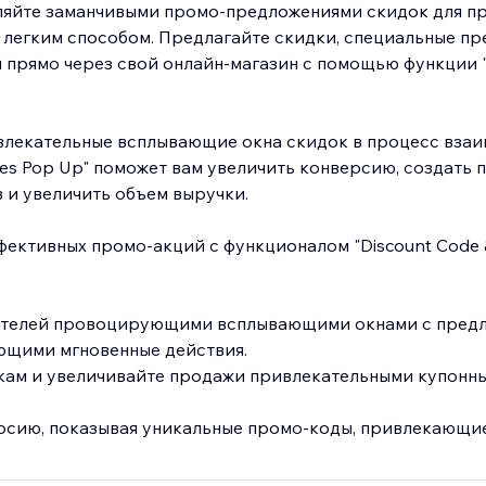
ляйте заманчивыми промо-предложениями скидок для пр
 легким способом. Предлагайте скидки, специальные п
 прямо через свой онлайн-магазин с помощью функции "
влекательные всплывающие окна скидок в процесс взаи
les Pop Up" поможет вам увеличить конверсию, создать
 и увеличить объем выручки.
ективных промо-акций с функционалом "Discount Code
ителей провоцирующими всплывающими окнами с пред
ющими мгновенные действия.
кам и увеличивайте продажи привлекательными купонн
рсию, показывая уникальные промо-коды, привлекающие
упок с помощью динамичных и интерактивных функций са