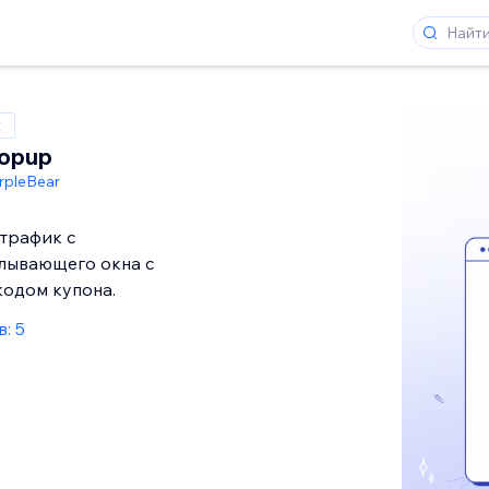
x
Popup
rpleBear
трафик с
лывающего окна с
кодом купона.
: 5