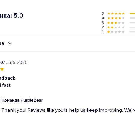
нциал стратегических промо-акций и наблюдайте, как в
5
ка: 5.0
4
3
2
1
ие
10
/ Jul 6, 2026
edback
 fast
Команда PurpleBear
Thank you! Reviews like yours help us keep improving. We're 