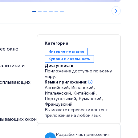
0
1
2
3
4
5
Категории
ее окно
Интернет-магазин
Купоны и лояльность
алитики и
Доступность
Приложение доступно по всему
миру.
всплывающих
Языки приложения:
Английский
,
Испанский
,
Итальянский
,
Китайский
,
Португальский
,
Румынский
,
Французский
Вы можете перевести контент
приложения на любой язык.
плывающих окон
Разработчик приложения
P