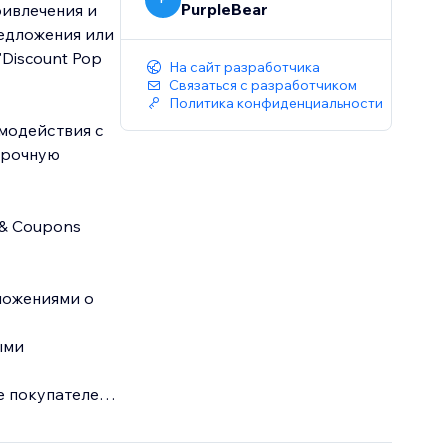
PurpleBear
ивлечения и
редложения или
Discount Pop
На сайт разработчика
Связаться с разработчиком
Политика конфиденциальности
модействия с
 прочную
 & Coupons
ложениями о
ыми
 покупателей.
йта.