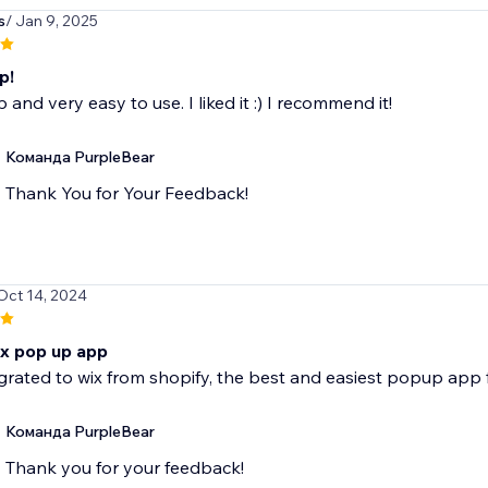
s
/ Jan 9, 2025
p!
 and very easy to use. I liked it :) I recommend it!
Команда PurpleBear
Thank You for Your Feedback!
 Oct 14, 2024
x pop up app
grated to wix from shopify, the best and easiest popup app 
Команда PurpleBear
Thank you for your feedback!