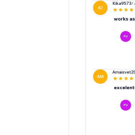
Kika9573
/
KI
works as
PU
Amaisvet2
AM
excelent
PU