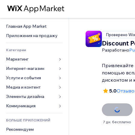
Главная App Market
Проверено Wi
Приложения на продажу
Discount 
Разработано
Pu
Категории
Маркетинг
Привлекайте 
Интернет-магазин
Реклама
помощью всп
Моб. версия
Услуги и события
Приложения для магазинов
дисконтом и 
Веб-аналитика
Доставка
Медиа и контент
Отели
5.0
Отзывов
Соцсети
Кнопки продаж
События
Элементы дизайна
Галерея
SEO
Онлайн-курсы
Рестораны
Музыка
Карты и навигация
Коммуникация 
Вовлеченность
Печать по требованию
Недвижимость
Подкасты
Конфиденциальность и 
Формы
безопасность
Списки сайтов
Бухгалтерский учет
БОЛЬШЕ ПРИЛОЖЕНИЙ
Онлайн-запись
Фотография
7 дн. бесплатно
Блог
Часы
Эл. почта
Купоны и лояльность
Рекомендуем
Видео
Опросы