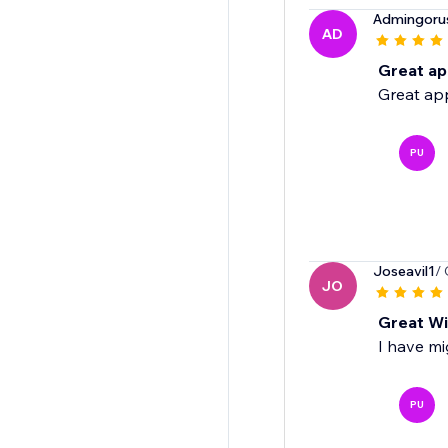
Admingoru
AD
Great ap
Great app
PU
Joseavil1
/
JO
Great Wi
I have mi
PU