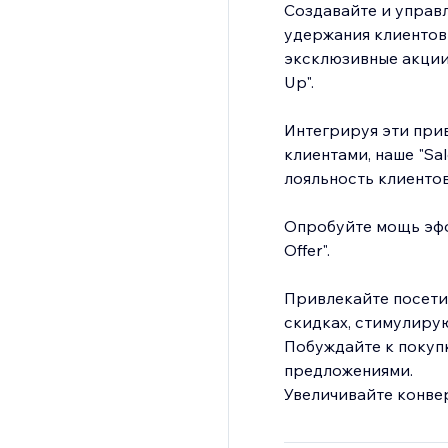
Создавайте и управ
удержания клиентов
эксклюзивные акции
Up".
Интегрируя эти при
клиентами, наше "Sa
лояльность клиентов
Опробуйте мощь эфф
Offer".
Привлекайте посет
скидках, стимулиру
Побуждайте к покуп
предложениями.
Увеличивайте конве
Улучшайте опыт пок