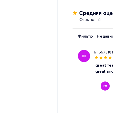
Разблокируйте поте
растет.
Средняя оцен
Отзывов: 5
Фильтр:
Недавн
Info67318
IN
great fe
great and
PU