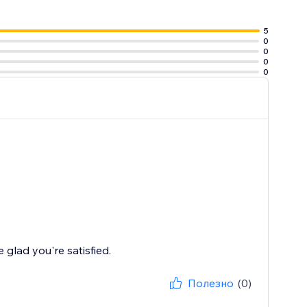
аша выручка
5
0
0
0
0
glad you're satisfied.
Полезно
(0)