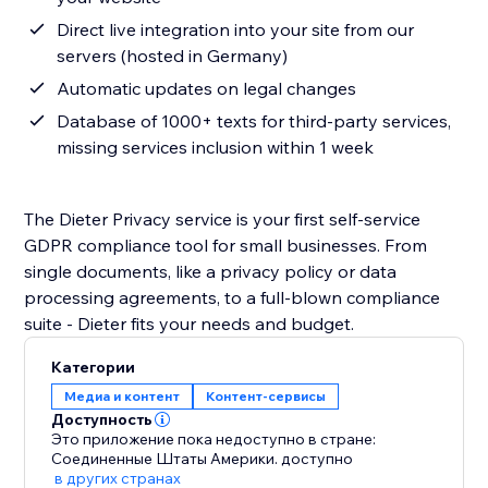
Direct live integration into your site from our
servers (hosted in Germany)
Automatic updates on legal changes
Database of 1000+ texts for third-party services,
missing services inclusion within 1 week
The Dieter Privacy service is your first self-service
GDPR compliance tool for small businesses. From
single documents, like a privacy policy or data
processing agreements, to a full-blown compliance
suite - Dieter fits your needs and budget.
Категории
Медиа и контент
Контент-сервисы
Доступность
Это приложение пока недоступно в стране:
Соединенные Штаты Америки.
доступно
в других странах