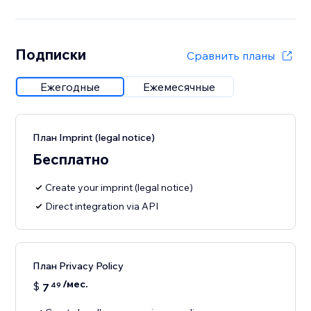
Подписки
Сравнить планы
Ежегодные
Ежемесячные
План Imprint (legal notice)
Бесплатно
Create your imprint (legal notice)
Direct integration via API
План Privacy Policy
/мес.
$
7
49