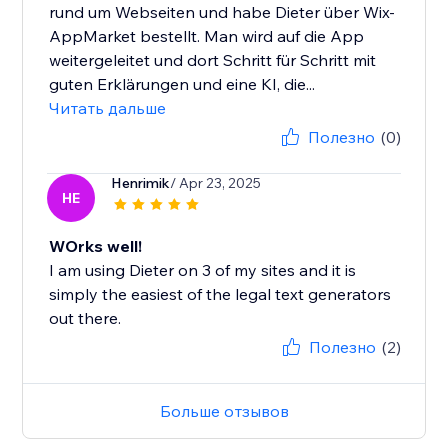
rund um Webseiten und habe Dieter über Wix-
AppMarket bestellt. Man wird auf die App
weitergeleitet und dort Schritt für Schritt mit
guten Erklärungen und eine KI, die...
Читать дальше
Полезно
(0)
Henrimik
/ Apr 23, 2025
HE
WOrks well!
I am using Dieter on 3 of my sites and it is
simply the easiest of the legal text generators
out there.
Полезно
(2)
Больше отзывов