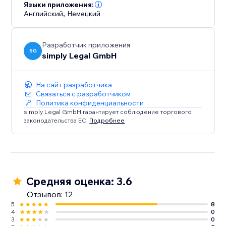
Языки приложения:
Английский
,
Немецкий
Разработчик приложения
SG
simply Legal GmbH
На сайт разработчика
Связаться с разработчиком
Политика конфиденциальности
simply Legal GmbH гарантирует соблюдение торгового
законодательства ЕС.
Подробнее
Средняя оценка: 3.6
Отзывов: 12
5
8
4
0
3
0