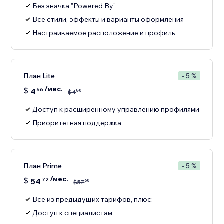
Без значка "Powered By"
Все стили, эффекты и варианты оформления
Настраиваемое расположение и профиль
План Lite
- 5 %
/мес.
$
4
56
80
$
4
Доступ к расширенному управлению профилями
Приоритетная поддержка
План Prime
- 5 %
/мес.
$
54
72
60
$
57
Всё из предыдущих тарифов, плюс:
Доступ к специалистам