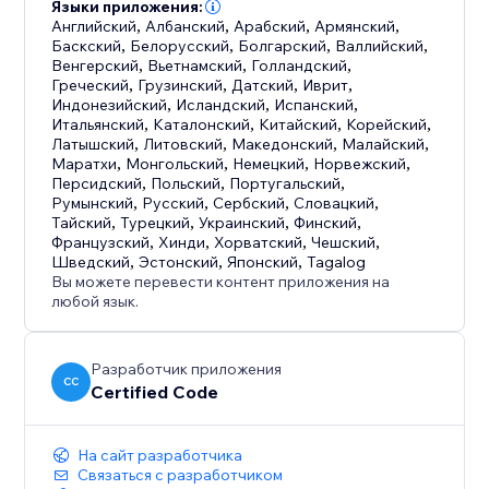
Языки приложения:
Английский
,
Албанский
,
Арабский
,
Армянский
,
Баскский
,
Белорусский
,
Болгарский
,
Валлийский
,
Венгерский
,
Вьетнамский
,
Голландский
,
Греческий
,
Грузинский
,
Датский
,
Иврит
,
Индонезийский
,
Исландский
,
Испанский
,
Итальянский
,
Каталонский
,
Китайский
,
Корейский
,
Латышский
,
Литовский
,
Македонский
,
Малайский
,
Маратхи
,
Монгольский
,
Немецкий
,
Норвежский
,
Персидский
,
Польский
,
Португальский
,
Румынский
,
Русский
,
Сербский
,
Словацкий
,
Тайский
,
Турецкий
,
Украинский
,
Финский
,
Французский
,
Хинди
,
Хорватский
,
Чешский
,
Шведский
,
Эстонский
,
Японский
,
Tagalog
Вы можете перевести контент приложения на
любой язык.
Разработчик приложения
CC
Certified Code
На сайт разработчика
Связаться с разработчиком