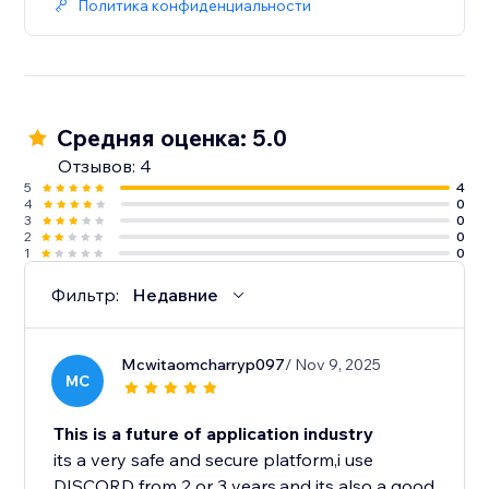
Политика конфиденциальности
Средняя оценка: 5.0
Отзывов: 4
5
4
4
0
3
0
2
0
1
0
Фильтр:
Недавние
Mcwitaomcharryp097
/ Nov 9, 2025
MC
This is a future of application industry
its a very safe and secure platform,i use
DISCORD from 2 or 3 years.and its also a good