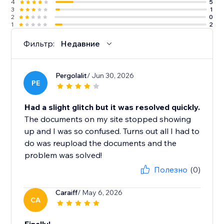
4
5
3
1
2
0
1
2
Фильтр:
Недавние
Pergolalit
/ Jun 30, 2026
PE
Had a slight glitch but it was resolved quickly.
The documents on my site stopped showing
up and I was so confused. Turns out all I had to
do was reupload the documents and the
problem was solved!
Полезно
(0)
Caraiff
/ May 6, 2026
CA