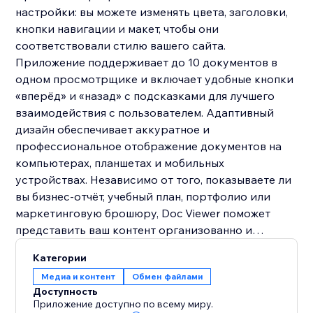
настройки: вы можете изменять цвета, заголовки,
кнопки навигации и макет, чтобы они
соответствовали стилю вашего сайта.
Приложение поддерживает до 10 документов в
одном просмотрщике и включает удобные кнопки
«вперёд» и «назад» с подсказками для лучшего
взаимодействия с пользователем. Адаптивный
дизайн обеспечивает аккуратное и
профессиональное отображение документов на
компьютерах, планшетах и мобильных
устройствах. Независимо от того, показываете ли
вы бизнес-отчёт, учебный план, портфолио или
маркетинговую брошюру, Doc Viewer поможет
представить ваш контент организованно и
визуально привлекательно. Благодаря
Категории
динамическому определению файлов и
Медиа и контент
Обмен файлами
интуитивной панели настроек вы сможете легко
Доступность
управлять документами и делиться ими со своей
Приложение доступно по всему миру.