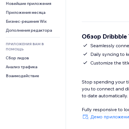
Шаблоны страниц
Конверсия
Складские услуги
Новейшие приложения
PDF
Чат
Эффекты фото
Дропшиппинг
Обмен файлами
Приложения месяца
Комментарии
Кнопки и Меню
Цены и подписки
Новости
Бизнес-решения Wix
Телефон
Баннеры и значки
Краудфандинг
Контент-сервисы
Сообщество
Дополнения редактора
Калькуляторы
Еда и напитки
Обзор Dribbble 
Эффекты текста
Отзывы и комментарии
Поиск
ПРИЛОЖЕНИЯ ВАМ В
Seamlessly connec
Управление отношениями с 
Погода
ПОМОЩЬ
клиентом (CRM)
Daily syncing to 
Графики и таблицы
Сбор лидов
Customize the tit
Анализ трафика
Взаимодействие
Stop spending your ti
you to connect and di
to date automatically.
Fully responsive to l
Демо приложени