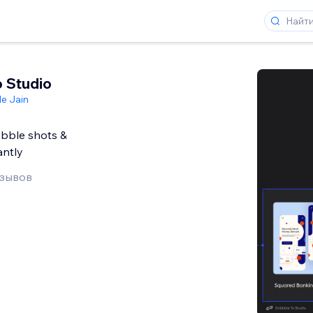
o Studio
le Jain
bbble shots &
antly
тзывов