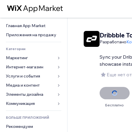
Главная App Market
Dribbble T
Приложения на продажу
Разработано
Ko
Категории
Sync your Dri
Маркетинг
showcase inst
Интернет-магазин
Реклама
Еще нет о
Моб. версия
Услуги и события
Приложения для магазинов
Веб-аналитика
Доставка
Медиа и контент
Отели
Соцсети
Кнопки продаж
События
Элементы дизайна
Галерея
SEO
Онлайн-курсы
Рестораны
Музыка
Карты и навигация
Коммуникация 
Бесплатно
Вовлеченность
Печать по требованию
Недвижимость
Подкасты
Конфиденциальность и 
Формы
безопасность
Списки сайтов
Бухгалтерский учет
БОЛЬШЕ ПРИЛОЖЕНИЙ
Онлайн-запись
Фотография
Блог
Часы
Эл. почта
Купоны и лояльность
Рекомендуем
Видео
Опросы