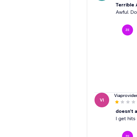
Terrible
Awful. Do
ZE
Viaprovide
VI
doesn't a
I get hit
ZE