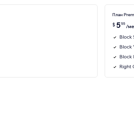
План Pre
5
55
$
/ме
Block 
Block
Block 
Right 