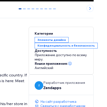
0
1
2
3
4
5
6
7
8
Категории
Элементы дизайна
Конфиденциальность и безопасность
Доступность
Приложение доступно по всему
миру.
Языки приложения:
Английский
ific country. If
n is here: Meet
Разработчик приложения
Z
Zendapps
На сайт разработчика
his/her store in
Связаться с разработчиком