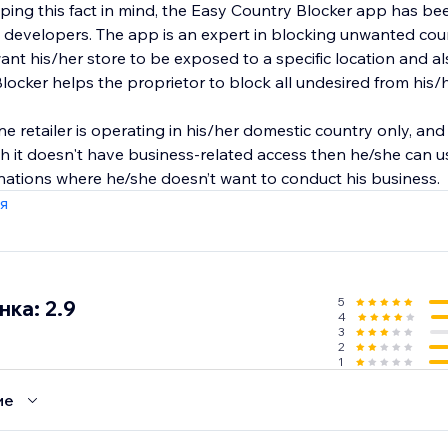
eeping this fact in mind, the Easy Country Blocker app has 
 developers. The app is an expert in blocking unwanted cou
ant his/her store to be exposed to a specific location and a
locker helps the proprietor to block all undesired from his/
ine retailer is operating in his/her domestic country only, an
ch it doesn't have business-related access then he/she can 
 nations where he/she doesn’t want to conduct his business.
я
5
ка: 2.9
4
3
2
1
ие