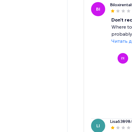
Biloxirental
BI
Don't r
Where to 
probably 
Читать 
ZE
Lisa63898
LI