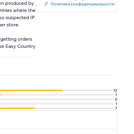
been produced by
Политика конфиденциальности
ntries where the
lso suspected IP
her store.
d getting orders
use Easy Country
12
1
0
1
7