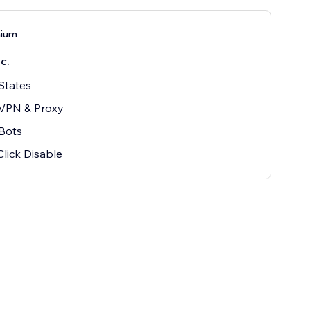
mium
с.
States
 VPN & Proxy
Bots
Click Disable