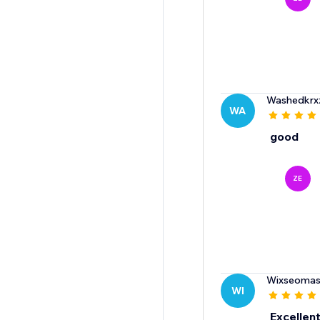
Washedkrx
WA
good
ZE
Wixseomas
WI
Excellent