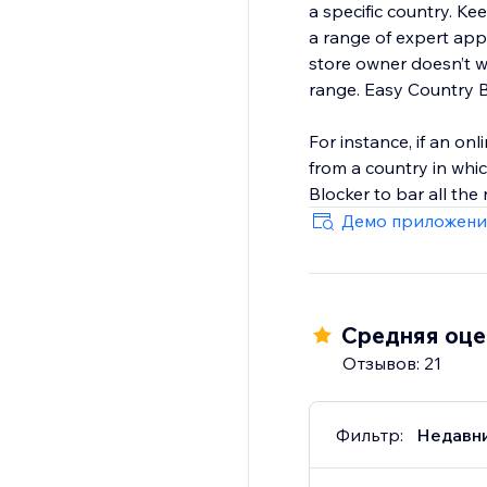
a specific country. K
a range of expert app
store owner doesn’t w
range. Easy Country B
For instance, if an onl
from a country in whi
Blocker to bar all the
Демо приложени
Средняя оцен
Отзывов: 21
Фильтр:
Недавн