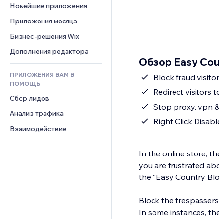
Шаблоны страниц
Конверсия
Складские услуги
Новейшие приложения
PDF
Чат
Эффекты фото
Дропшиппинг
Обмен файлами
Приложения месяца
Комментарии
Кнопки и Меню
Цены и подписки
Новости
Бизнес-решения Wix
Телефон
Баннеры и значки
Краудфандинг
Контент-сервисы
Сообщество
Дополнения редактора
Калькуляторы
Еда и напитки
Обзор Easy Cou
Эффекты текста
Отзывы и комментарии
Поиск
ПРИЛОЖЕНИЯ ВАМ В
Block fraud visito
Управление отношениями с 
Погода
ПОМОЩЬ
клиентом (CRM)
Redirect visitors 
Графики и таблицы
Сбор лидов
Stop proxy, vpn 
Анализ трафика
Right Click Disabl
Взаимодействие
In the online store, t
you are frustrated abo
the “Easy Country Bl
Block the trespassers
In some instances, th