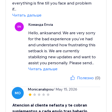
everything is fine till you face and problem
if...
Читать дальше
Команда Envia
EN
Hello, anksanand. We are very sorry
for the bad experience you've had
and understand how frustrating this
setback is. We are currently
stabilizing new updates and want to
assist you personally. Please send...
Читать дальше
Полезно
(0)
Monicanalspou
/ May 15, 2026
MO
Atencion al cliente nefasta y te cobran
suplementos a cada envío tras haberlo