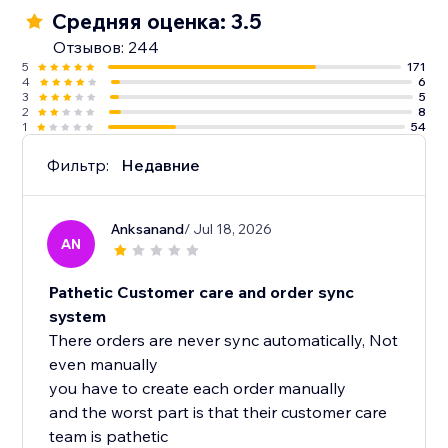
Средняя оценка: 3.5
Отзывов: 244
5
171
4
6
3
5
2
8
1
54
Фильтр:
Недавние
Anksanand
/ Jul 18, 2026
AN
Pathetic Customer care and order sync
system
There orders are never sync automatically, Not
even manually
you have to create each order manually
and the worst part is that their customer care
team is pathetic