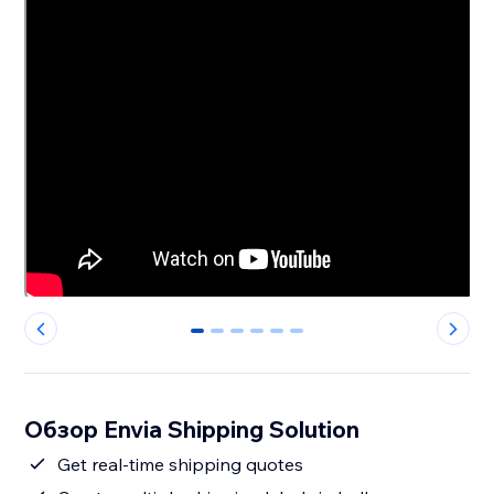
0
1
2
3
4
5
Обзор Envia Shipping Solution
Get real-time shipping quotes