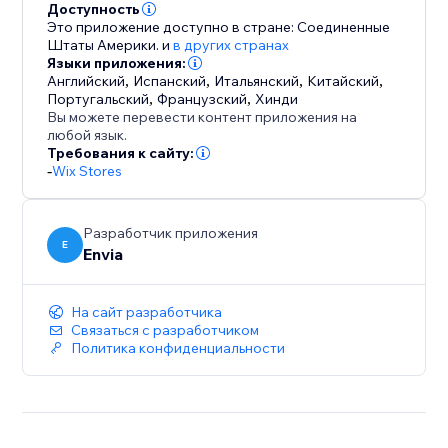
Доступность
Это приложение доступно в стране: Соединенные
Штаты Америки.
и
в других странах
Языки приложения:
Английский
,
Испанский
,
Итальянский
,
Китайский
,
Португальский
,
Французский
,
Хинди
Вы можете перевести контент приложения на
любой язык.
Требования к сайту:
-
Wix Stores
Разработчик приложения
E
Envia
На сайт разработчика
Связаться с разработчиком
Политика конфиденциальности