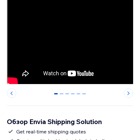
0
1
2
3
4
5
Обзор Envia Shipping Solution
Get real-time shipping quotes