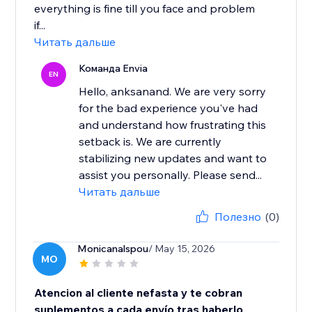
everything is fine till you face and problem
if...
Читать дальше
Команда Envia
EN
Hello, anksanand. We are very sorry
for the bad experience you've had
and understand how frustrating this
setback is. We are currently
stabilizing new updates and want to
assist you personally. Please send...
Читать дальше
Полезно
(0)
Monicanalspou
/ May 15, 2026
MO
Atencion al cliente nefasta y te cobran
suplementos a cada envío tras haberlo