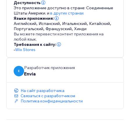
Доступность
Это приложение доступно в стране: Соединенные
Штаты Америки.
и
в других странах
Языки приложения:
Английский
,
Испанский
,
Итальянский
,
Китайский
,
Португальский
,
Французский
,
Хинди
Вы можете перевести контент приложения на
любой язык.
Требования к сайту:
-
Wix Stores
Разработчик приложения
E
Envia
На сайт разработчика
Связаться с разработчиком
Политика конфиденциальности