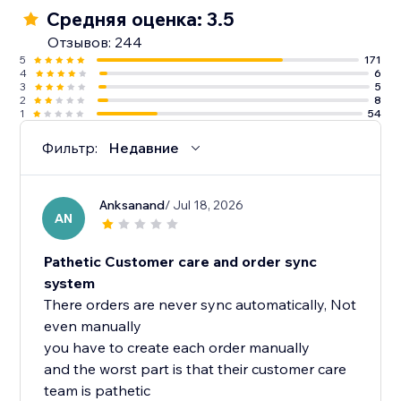
Средняя оценка: 3.5
Отзывов: 244
5
171
4
6
3
5
2
8
1
54
Фильтр:
Недавние
Anksanand
/ Jul 18, 2026
AN
Pathetic Customer care and order sync
system
There orders are never sync automatically, Not
even manually
you have to create each order manually
and the worst part is that their customer care
team is pathetic