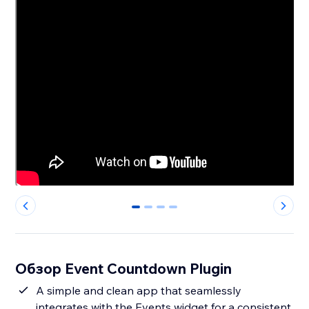
0
1
2
3
Обзор Event Countdown Plugin
A simple and clean app that seamlessly
integrates with the Events widget for a consistent