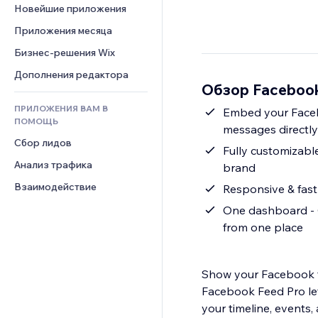
Шаблоны страниц
Конверсия
Складские услуги
Новейшие приложения
PDF
Чат
Эффекты фото
Дропшиппинг
Обмен файлами
Приложения месяца
Комментарии
Кнопки и Меню
Цены и подписки
Новости
Бизнес-решения Wix
Телефон
Баннеры и значки
Краудфандинг
Контент-сервисы
Сообщество
Дополнения редактора
Калькуляторы
Еда и напитки
Обзор Facebook
Эффекты текста
Отзывы и комментарии
Поиск
ПРИЛОЖЕНИЯ ВАМ В
Embed your Facebo
Управление отношениями с 
Погода
ПОМОЩЬ
клиентом (CRM)
messages directly
Графики и таблицы
Сбор лидов
Fully customizable
Анализ трафика
brand
Взаимодействие
Responsive & fast 
One dashboard - C
from one place
Show your Facebook f
Facebook Feed Pro let
your timeline, events