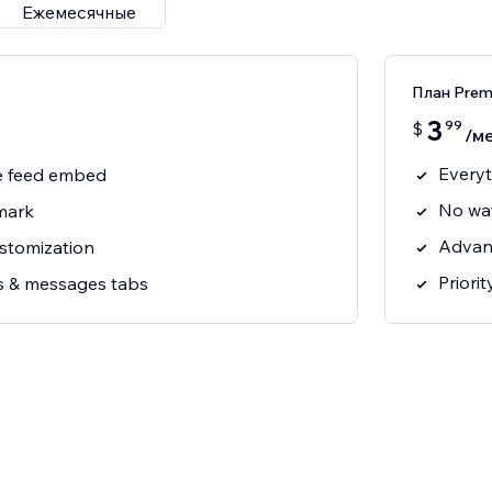
Ежемесячные
План Pre
3
99
$
/ме
Everyt
 feed embed
No wa
mark
Advan
ustomization
Priori
ts & messages tabs