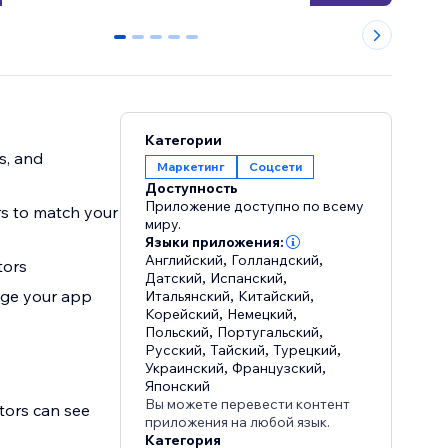
0
1
2
3
4
Категории
s, and
Маркетинг
Соцсети
Доступность
Приложение доступно по всему
rs to match your
миру.
Языки приложения:
Английский
,
Голландский
,
tors
Датский
,
Испанский
,
age your app
Итальянский
,
Китайский
,
Корейский
,
Немецкий
,
Польский
,
Португальский
,
Русский
,
Тайский
,
Турецкий
,
Украинский
,
Французский
,
Японский
Вы можете перевести контент
tors can see
приложения на любой язык.
Категория