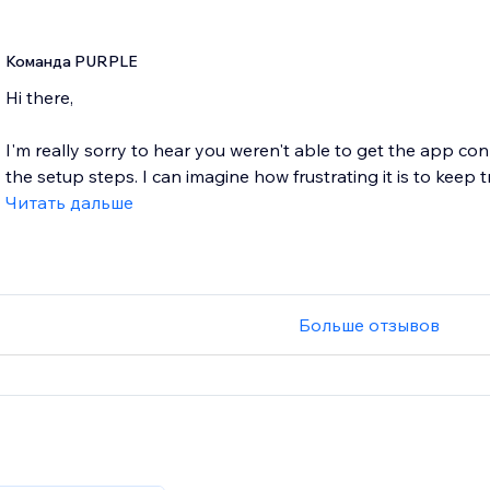
Команда PURPLE
Hi there,
I'm really sorry to hear you weren't able to get the app conn
the setup steps. I can imagine how frustrating it is to keep try
Читать дальше
Больше отзывов