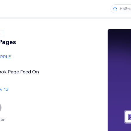
x
Pages
RPLE
ok Page Feed On
: 13
лан