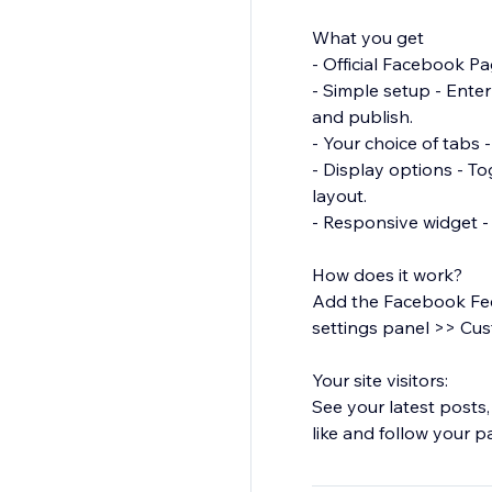
What you get
- Official Facebook P
- Simple setup - Ente
and publish.
- Your choice of tabs 
- Display options - To
layout.
- Responsive widget -
How does it work?
Add the Facebook Fee
settings panel >> Cus
Your site visitors:
See your latest posts,
like and follow your p
Get more from your si
is.