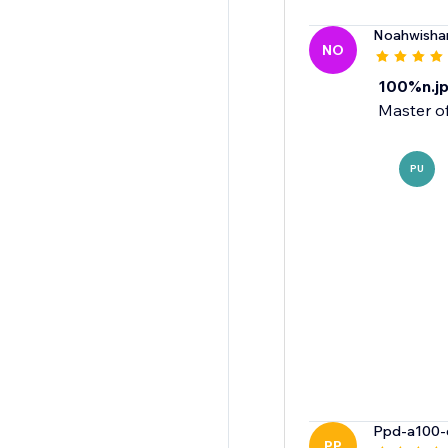
Noahwisha
NO
100%n.j
Master o
PU
Ppd-a100
PP