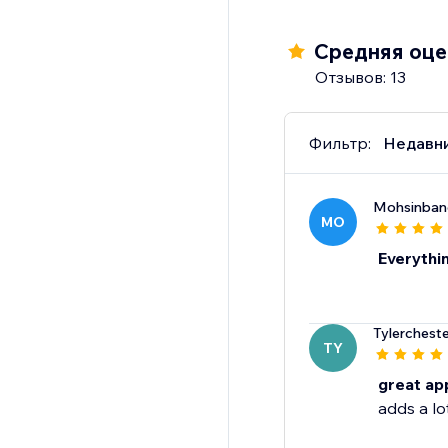
Средняя оцен
Отзывов: 13
Фильтр:
Недавн
Mohsinba
MO
Everythin
Tylercheste
TY
great ap
adds a lo