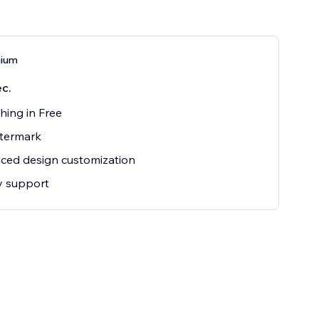
mium
с.
hing in Free
termark
ced design customization
ty support