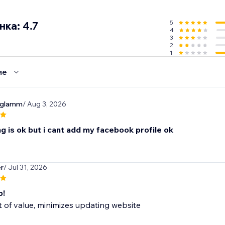
5
ка: 4.7
4
3
2
1
ие
nglamm
/ Aug 3, 2026
g is ok but i cant add my facebook profile ok
r
/ Jul 31, 2026
p!
t of value, minimizes updating website