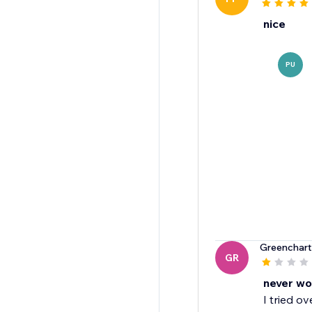
nice
PU
Greenchar
GR
never wo
I tried o