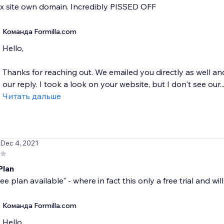
x site own domain. Incredibly PISSED OFF
Команда Formilla.com
Hello,
Thanks for reaching out. We emailed you directly as well a
our reply. I took a look on your website, but I don't see our..
Читать дальше
 Dec 4, 2021
Plan
ree plan available" - where in fact this only a free trial and will
Команда Formilla.com
Hello,