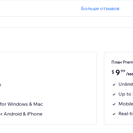
Больше отзывов
План Pre
9
99
$
/м
Unlimi
s
Up to 
Mobile
for Windows & Mac
Real-t
r Android & iPhone