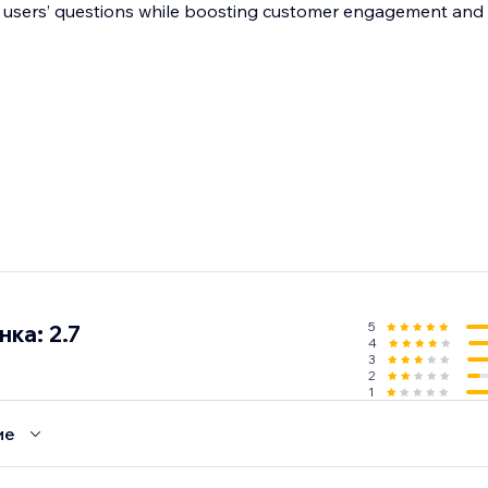
er your users’ questions while boosting customer engagement and 
5
ка: 2.7
4
3
2
1
ие