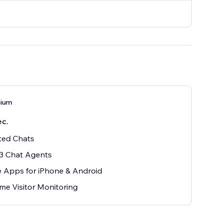
mium
ес.
ted Chats
3 Chat Agents
 Apps for iPhone & Android
ime Visitor Monitoring