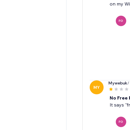
on my Wi
FO
Mywebuk
/
MY
No Free 
It says "f
FO