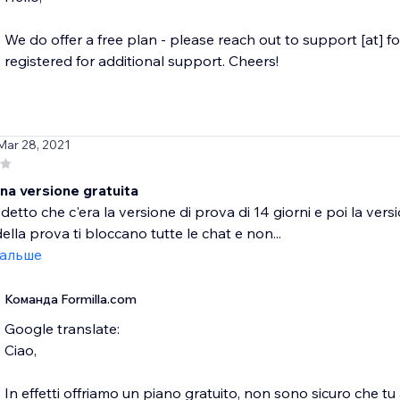
We do offer a free plan - please reach out to support [at] f
registered for additional support. Cheers!
Mar 28, 2021
na versione gratuita
etto che c'era la versione di prova di 14 giorni e poi la vers
ella prova ti bloccano tutte le chat e non...
дальше
Команда Formilla.com
Google translate:
Ciao,
In effetti offriamo un piano gratuito, non sono sicuro che t