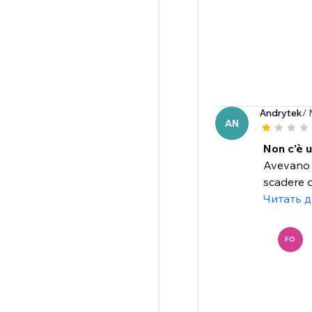
Andrytek
/ 
AN
Non c'è u
Avevano d
scadere d
Читать 
FO