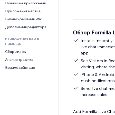
Шаблоны страниц
Конверсия
Складские услуги
Новейшие приложения
PDF
Чат
Эффекты фото
Дропшиппинг
Обмен файлами
Приложения месяца
Комментарии
Кнопки и Меню
Цены и подписки
Новости
Бизнес-решения Wix
Телефон
Баннеры и значки
Краудфандинг
Контент-сервисы
Сообщество
Дополнения редактора
Калькуляторы
Еда и напитки
Обзор Formilla L
Эффекты текста
Отзывы и комментарии
Поиск
ПРИЛОЖЕНИЯ ВАМ В
Installs Instantly
Управление отношениями с 
Погода
ПОМОЩЬ
клиентом (CRM)
live chat immediat
Графики и таблицы
Сбор лидов
app.
Анализ трафика
See Visitors in R
visiting, where th
Взаимодействие
iPhone & Android 
push notification
Send live chat mes
increase sales
Add Formilla Live Chat