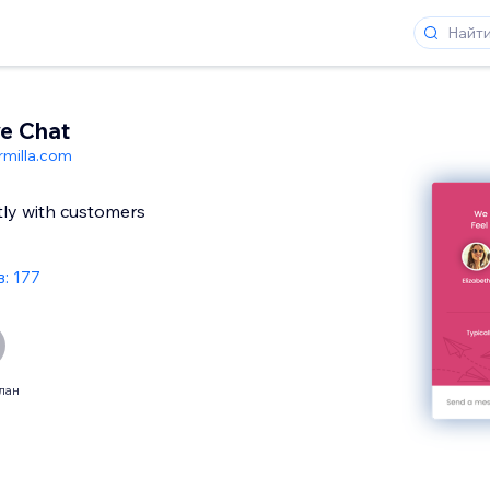
ve Chat
rmilla.com
ctly with customers
: 177
лан