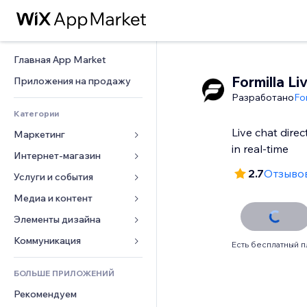
Главная App Market
Formilla Li
Приложения на продажу
Разработано
Fo
Категории
Live chat dire
Маркетинг
in real-time
Интернет-магазин
Реклама
2.7
Отзывов
Моб. версия
Услуги и события
Приложения для магазинов
Веб-аналитика
Доставка
Медиа и контент
Отели
Соцсети
Кнопки продаж
События
Элементы дизайна
Галерея
SEO
Онлайн-курсы
Рестораны
Музыка
Карты и навигация
Коммуникация 
Есть бесплатный п
Вовлеченность
Печать по требованию
Недвижимость
Подкасты
Конфиденциальность и 
Формы
безопасность
Списки сайтов
Бухгалтерский учет
БОЛЬШЕ ПРИЛОЖЕНИЙ
Онлайн-запись
Фотография
Блог
Часы
Эл. почта
Купоны и лояльность
Рекомендуем
Видео
Опросы