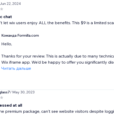
 Jun 22, 2024
c chat
t let wix users enjoy ALL the benefits. This $9 is a limited sc
Команда Formilla.com
Hello,
Thanks for your review. This is actually due to many technica
Wix iframe app. We'd be happy to offer you significantly dis
Читать дальше
glass7
/ May 30, 2023
essed at all
the premium package, can't see website visitors despite loggi