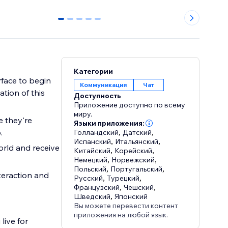
0
1
2
3
4
Категории
rface to begin
Коммуникация
Чат
ation of this
Доступность
Приложение доступно по всему
миру.
e they're
Языки приложения:
.
Голландский
,
Датский
,
Испанский
,
Итальянский
,
rld and receive
Китайский
,
Корейский
,
Немецкий
,
Норвежский
,
Польский
,
Португальский
,
teraction and
Русский
,
Турецкий
,
Французский
,
Чешский
,
Шведский
,
Японский
Вы можете перевести контент
приложения на любой язык.
live for