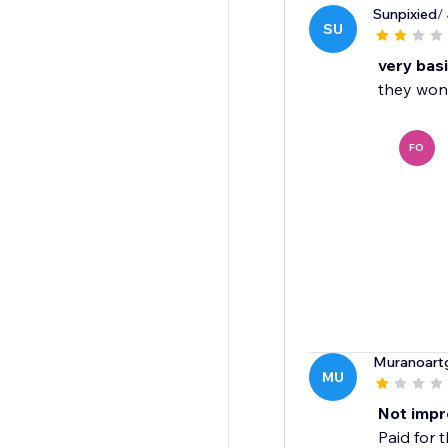
Sunpixied
/
SU
very basi
they won'
FO
Muranoart
MU
Not impr
Paid for 