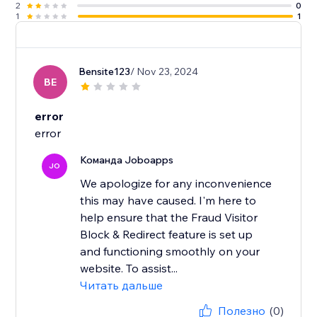
2
0
1
1
Bensite123
/ Nov 23, 2024
BE
error
error
Команда Joboapps
JO
We apologize for any inconvenience
this may have caused. I'm here to
help ensure that the Fraud Visitor
Block & Redirect feature is set up
and functioning smoothly on your
website. To assist...
Читать дальше
Полезно
(0)