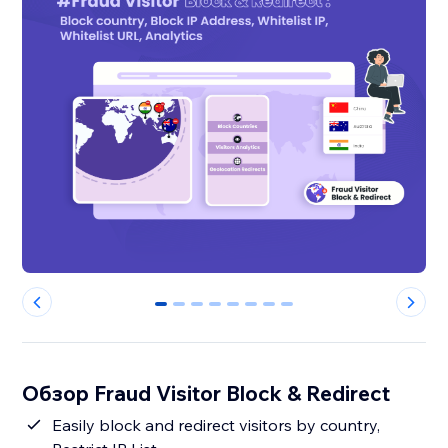
0
1
2
3
4
5
6
7
Обзор Fraud Visitor Block & Redirect
Easily block and redirect visitors by country,