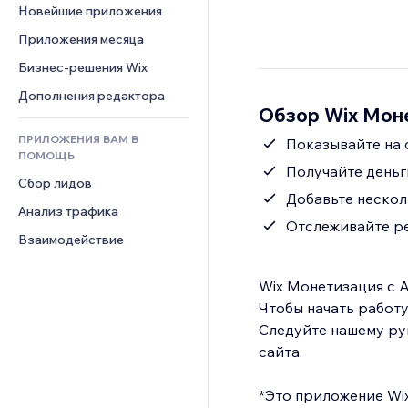
Шаблоны страниц
Конверсия
Складские услуги
Новейшие приложения
PDF
Чат
Эффекты фото
Дропшиппинг
Обмен файлами
Приложения месяца
Комментарии
Кнопки и Меню
Цены и подписки
Новости
Бизнес-решения Wix
Телефон
Баннеры и значки
Краудфандинг
Контент-сервисы
Сообщество
Дополнения редактора
Калькуляторы
Еда и напитки
Обзор Wix Мон
Эффекты текста
Отзывы и комментарии
Поиск
ПРИЛОЖЕНИЯ ВАМ В
Показывайте на 
Управление отношениями с 
Погода
ПОМОЩЬ
клиентом (CRM)
Получайте деньг
Графики и таблицы
Сбор лидов
Добавьте нескол
Анализ трафика
Отслеживайте ре
Взаимодействие
Wix Монетизация с A
Чтобы начать работу
Следуйте нашему ру
сайта.
*Это приложение Wix