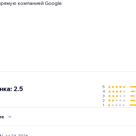
прямую компанией Google.
5
ка: 2.5
4
3
2
1
ие