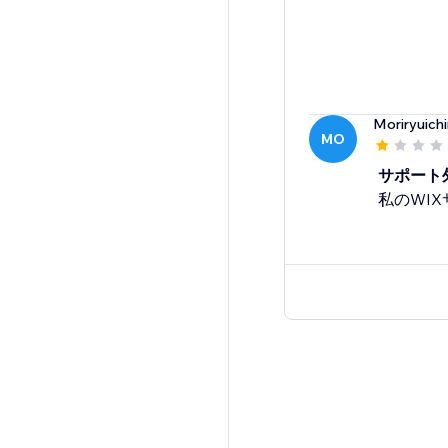
Moriryuichi
MO
サポート
私のWI