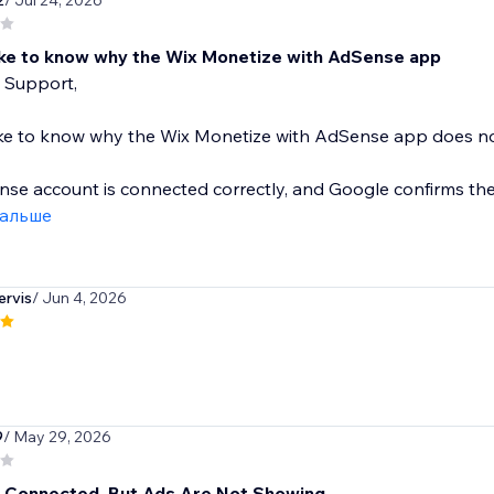
2
/ Jul 24, 2026
like to know why the Wix Monetize with AdSense app
 Support,
like to know why the Wix Monetize with AdSense app does n
e account is connected correctly, and Google confirms ther
дальше
rvis
/ Jun 4, 2026
9
/ May 29, 2026
Connected, But Ads Are Not Showing