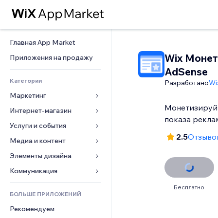
Главная App Market
Wix Монет
Приложения на продажу
AdSense
Категории
Разработано
Wi
Маркетинг
Монетизируйт
Интернет-магазин
Реклама
показа рекла
Моб. версия
Услуги и события
Приложения для магазинов
2.5
Отзывов
Веб-аналитика
Доставка
Медиа и контент
Отели
Соцсети
Кнопки продаж
События
Элементы дизайна
Галерея
SEO
Онлайн-курсы
Рестораны
Музыка
Карты и навигация
Коммуникация 
Вовлеченность
Печать по требованию
Недвижимость
Подкасты
Конфиденциальность и 
Формы
Бесплатно
безопасность
Списки сайтов
Бухгалтерский учет
БОЛЬШЕ ПРИЛОЖЕНИЙ
Онлайн-запись
Фотография
Блог
Часы
Эл. почта
Купоны и лояльность
Рекомендуем
Видео
Опросы