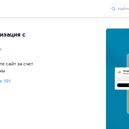
изация с
x
е сайт за счет
мы
: 191