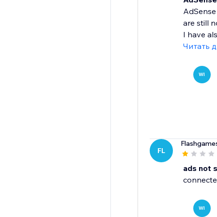
AdSense i
are still 
I have al
Читать 
WI
Flashgame
FL
ads not 
connecte
WI