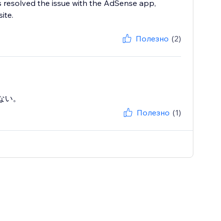
s resolved the issue with the AdSense app,
ite.
Полезно
(2)
ない。
Полезно
(1)