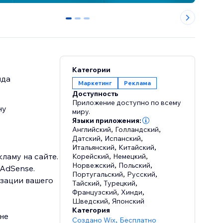
0
1
2
Категории
нда
Маркетинг
Реклама
Доступность
Приложение доступно по всему
ну
миру.
Языки приложения:
Английский
,
Голландский
,
Датский
,
Испанский
,
Итальянский
,
Китайский
,
ламу на сайте.
Корейский
,
Немецкий
,
Норвежский
,
Польский
,
 AdSense.
Португальский
,
Русский
,
изации вашего
Тайский
,
Турецкий
,
Французский
,
Хинди
,
Шведский
,
Японский
Категория
не
Создано Wix
,
Бесплатно