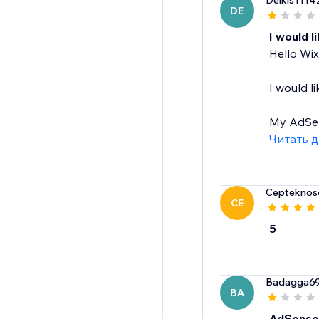
Delkis1114
DE
I would 
Hello Wix
I would 
My AdSens
Читать 
Cepteknose
CE
5
Badagga6
BA
AdSense 