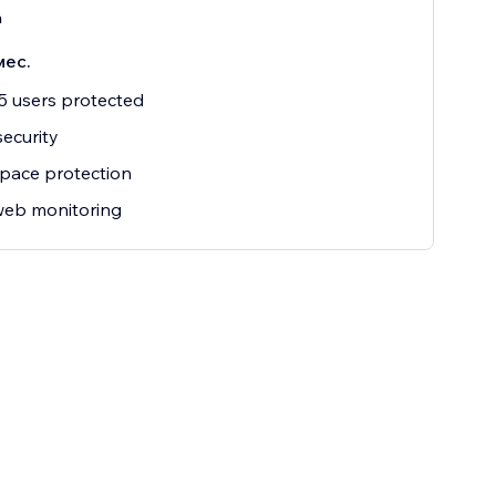
m
мес.
5 users protected
security
pace protection
web monitoring