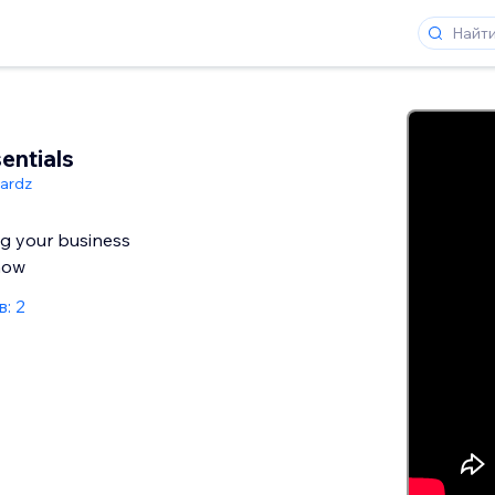
entials
ardz
ng your business
now
: 2