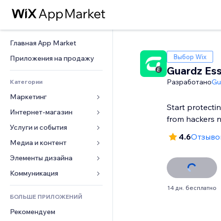
Главная App Market
Выбор Wix
Приложения на продажу
Guardz Ess
Разработано
Gu
Категории
Маркетинг
Start protecti
Интернет-магазин
Реклама
from hackers 
Моб. версия
Услуги и события
Приложения для магазинов
4.6
Отзывов
Веб-аналитика
Доставка
Медиа и контент
Отели
Соцсети
Кнопки продаж
События
Элементы дизайна
Галерея
SEO
Онлайн-курсы
Рестораны
Музыка
Карты и навигация
Коммуникация 
Вовлеченность
Печать по требованию
Недвижимость
Подкасты
Конфиденциальность и 
Формы
14 дн. бесплатно
безопасность
Списки сайтов
Бухгалтерский учет
БОЛЬШЕ ПРИЛОЖЕНИЙ
Онлайн-запись
Фотография
Блог
Часы
Эл. почта
Купоны и лояльность
Рекомендуем
Видео
Опросы