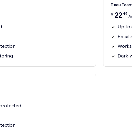
План Tea
22
49
$
/
d
Up to 
Email 
tection
Works
toring
Dark-
 protected
tection