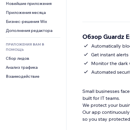
Шаблоны страниц
Конверсия
Складские услуги
Новейшие приложения
PDF
Чат
Эффекты фото
Дропшиппинг
Обмен файлами
Приложения месяца
Комментарии
Кнопки и Меню
Цены и подписки
Новости
Бизнес-решения Wix
Телефон
Баннеры и значки
Краудфандинг
Контент-сервисы
Сообщество
Дополнения редактора
Калькуляторы
Еда и напитки
Обзор Guardz Es
Эффекты текста
Отзывы и комментарии
Поиск
ПРИЛОЖЕНИЯ ВАМ В
Automatically bl
Управление отношениями с 
Погода
ПОМОЩЬ
клиентом (CRM)
Get instant alert
Графики и таблицы
Сбор лидов
Monitor the dark
Анализ трафика
Automated securi
Взаимодействие
Small businesses face
built for IT teams.
We protect your busine
Our app continuously
so you stay protected