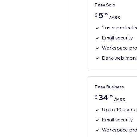
План Solo
5
99
$
/мес.
1 user protecte
Email security
Workspace pro
Dark-web moni
План Business
34
99
$
/мес.
Up to 10 users
Email security
Workspace pro