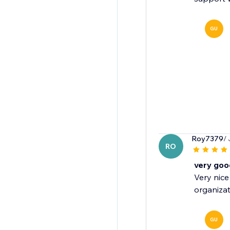
GU
Roy7379
/
RO
very goo
Very nice
organizat
GU