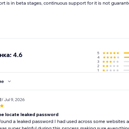
t is in beta stages, continuous support for it is not guarant
5
ка: 4.6
4
3
2
1
ие
2
/ Jul 9, 2026
e locate leaked password
ound a leaked password I had used across some websites and
as super helpful during this process making sure everything 