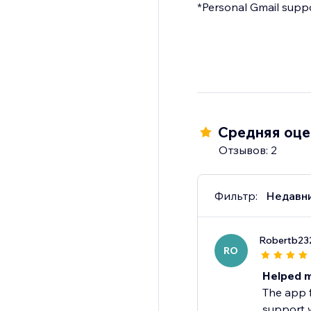
*Personal Gmail suppor
Средняя оцен
Отзывов: 2
Фильтр:
Недавн
Robertb23
RO
Helped m
The app f
support w