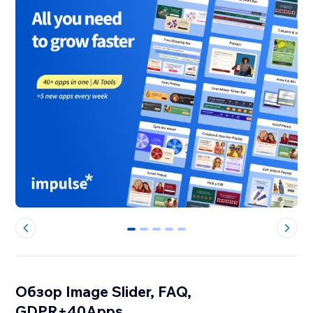
0
1
2
3
4
Обзор Image Slider, FAQ,
GDPR+40Apps