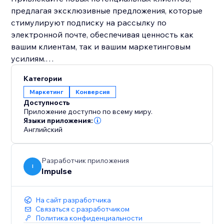
предлагая эксклюзивные предложения, которые
стимулируют подписку на рассылку по
электронной почте, обеспечивая ценность как
вашим клиентам, так и вашим маркетинговым
усилиям.
Категории
Направленные акции и скидки: Настройте время и
Маркетинг
Конверсия
место размещения ваших акций, чтобы
Доступность
гарантировать, что они появятся в нужные
Приложение доступно по всему миру.
моменты, максимизирующие воздействие и
Языки приложения:
Английский
предоставляющие настроенные скидки на основе
взаимодействия посетителей.
Разработчик приложения
Акции при попытке покинуть сайт: Не упускайте
I
Impulse
возможность продажи. Наша технология акций
при попытке покинуть сайт помогает захватывать
На сайт разработчика
потенциальных клиентов и удерживать их в
Связаться с разработчиком
момент, когда они готовы покинуть сайт.
Политика конфиденциальности