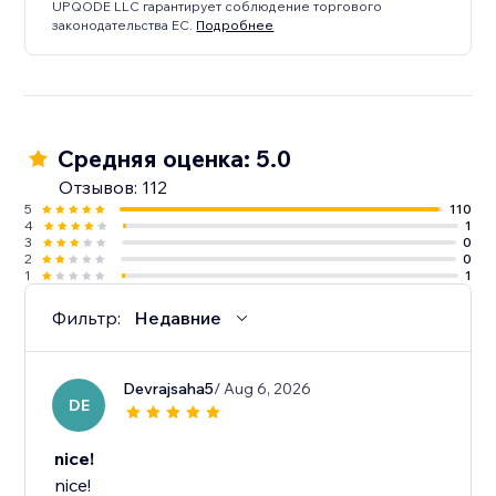
UPQODE LLC гарантирует соблюдение торгового
законодательства ЕС.
Подробнее
Сделайте вашу маркетинговую стратегию
увлекательной и интерактивной, поощряя
изучение продукта, увеличивая продажи и
масштабируя свою базу электронной почты без
усилий.
Средняя оценка: 5.0
Отзывов: 112
5
110
4
1
3
0
2
0
1
1
Фильтр:
Недавние
Devrajsaha5
/ Aug 6, 2026
DE
nice!
nice!