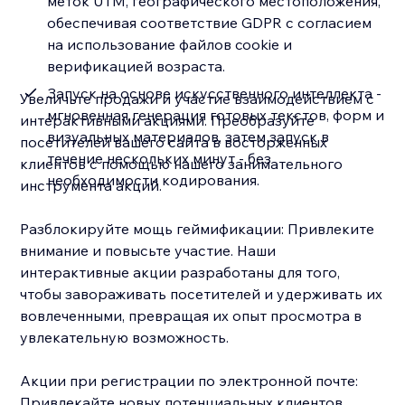
меток UTM, географического местоположения,
обеспечивая соответствие GDPR с согласием
на использование файлов cookie и
верификацией возраста.
Запуск на основе искусственного интеллекта -
Увеличьте продажи и участие взаимодействием с
мгновенная генерация готовых текстов, форм и
интерактивными акциями. Преобразуйте
визуальных материалов, затем запуск в
посетителей вашего сайта в восторженных
течение нескольких минут - без
клиентов с помощью нашего занимательного
необходимости кодирования.
инструмента акций.
Разблокируйте мощь геймификации: Привлеките
внимание и повысьте участие. Наши
интерактивные акции разработаны для того,
чтобы завораживать посетителей и удерживать их
вовлеченными, превращая их опыт просмотра в
увлекательную возможность.
Акции при регистрации по электронной почте:
Привлекайте новых потенциальных клиентов,