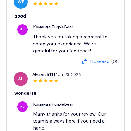
WE
good
Команда PurpleBear
PU
Thank you for taking a moment to
share your experience. We're
grateful for your feedback!
Полезно
(0)
Alvarez5111
/ Jul 23, 2026
AL
wonderful!
Команда PurpleBear
PU
Many thanks for your review! Our
team is always here if you need a
hand.