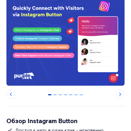
0
1
2
3
4
5
6
Обзор Instagram Button
Доступ к чату в один клик - мгновенно