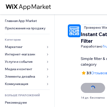
Главная App Market
Проверено Wi
Приложения на продажу
Instant Ca
Категории
Filter
Разработано
Tr
Маркетинг
Интернет-магазин
Реклама
Simple filter &
Моб. версия
Услуги и события
Приложения для магазинов
category
Веб-аналитика
Доставка
Медиа и контент
Отели
3.1
Отзывов:
Соцсети
Кнопки продаж
События
Элементы дизайна
Галерея
SEO
Онлайн-курсы
Рестораны
Музыка
Карты и навигация
Коммуникация 
Вовлеченность
Печать по требованию
Недвижимость
Подкасты
Конфиденциальность и 
Формы
безопасность
Списки сайтов
Бухгалтерский учет
БОЛЬШЕ ПРИЛОЖЕНИЙ
Онлайн-запись
Фотография
Блог
14 дн. бесплатно
Часы
Эл. почта
Купоны и лояльность
Рекомендуем
Видео
Опросы