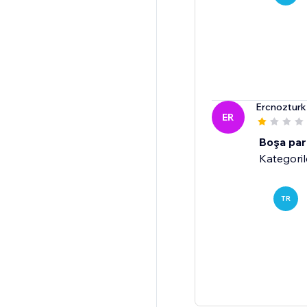
Ercnoztur
ER
Boşa par
Kategoril
TR