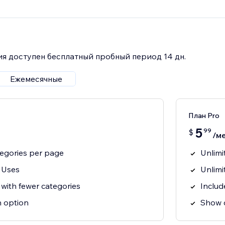
я доступен бесплатный пробный период 14 дн.
Ежемесячные
План Pro
5
99
$
/ме
tegories per page
Unlimi
 Uses
Unlimi
s with fewer categories
Includ
n option
Show c