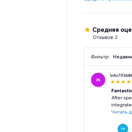
Reusable across landi
Privacy-friendly: no c
Средняя оцен
Отзывов: 2
Give shoppers a smoo
Start your 14-day free 
Фильтр:
Недавн
Info79368
IN
Fantastic
After spe
integrate
Читать 
TR