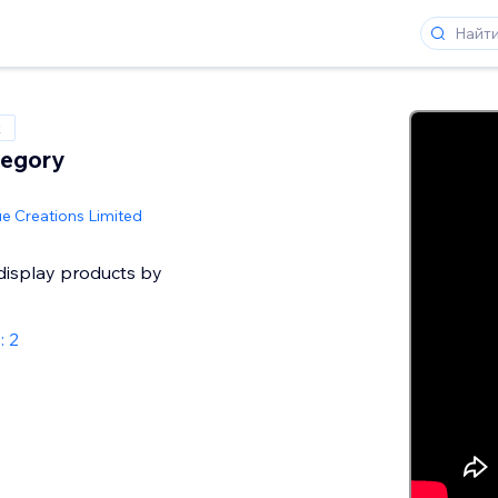
x
tegory
ue Creations Limited
 display products by
 2