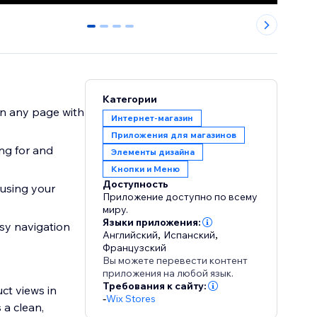
0
1
2
3
Категории
on any page with
Интернет-магазин
Приложения для магазинов
ng for and
Элементы дизайна
Кнопки и Меню
Доступность
 using your
Приложение доступно по всему
миру.
Языки приложения:
asy navigation
Английский
,
Испанский
,
Французский
Вы можете перевести контент
приложения на любой язык.
Требования к сайту:
ct views in
-
Wix Stores
 a clean,