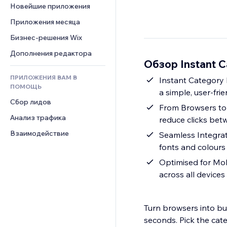
Шаблоны страниц
Конверсия
Складские услуги
Новейшие приложения
PDF
Чат
Эффекты фото
Дропшиппинг
Обмен файлами
Приложения месяца
Комментарии
Кнопки и Меню
Цены и подписки
Новости
Бизнес-решения Wix
Телефон
Баннеры и значки
Краудфандинг
Контент-сервисы
Сообщество
Дополнения редактора
Калькуляторы
Еда и напитки
Обзор Instant Ca
Эффекты текста
Отзывы и комментарии
Поиск
ПРИЛОЖЕНИЯ ВАМ В
Instant Category 
Управление отношениями с 
Погода
ПОМОЩЬ
клиентом (CRM)
a simple, user-fri
Графики и таблицы
Сбор лидов
From Browsers to 
Анализ трафика
reduce clicks be
Взаимодействие
Seamless Integrat
fonts and colours
Optimised for Mob
across all devic
Turn browsers into buy
seconds. Pick the cat