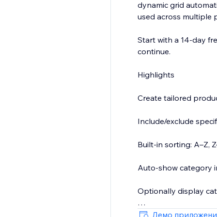
dynamic grid automati
used across multiple 
Start with a 14-day fre
continue.
Highlights
Create tailored prod
Include/exclude specif
Built-in sorting: A–Z
Auto-show category i
Optionally display ca
Clean, responsive layou
Демо приложени