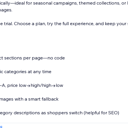
cally—ideal for seasonal campaigns, themed collections, or 
pages.
e trial. Choose a plan, try the full experience, and keep your 
uct sections per page—no code
ic categories at any time
, Z–A, price low→high/high→low
mages with a smart fallback
tegory descriptions as shoppers switch (helpful for SEO)
t that inherits your site’s fonts, colors, and styles
я