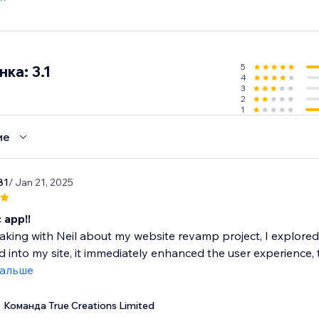
ng pages, collections, and campaigns
ustomer data captured, stored, or tracked (EU compliant)
5
ка: 3.1
4
3
ther path to the products they want—and convert more of yo
2
1
trial today.
ие
81
/ Jan 21, 2025
 app!!
aking with Neil about my website revamp project, I explore
d into my site, it immediately enhanced the user experience,
дальше
Команда True Creations Limited