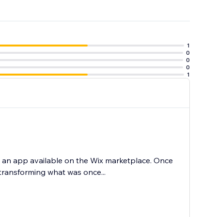
1
0
0
ur traffic.
0
1
d an app available on the Wix marketplace. Once
 transforming what was once...